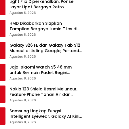
Light Flip Diperkenalkan, Ponsel
Layar Lipat Bergaya Retro
Agustus 8, 2026
HMD Dikabarkan Siapkan
Tampilan Bergaya Lumia Tiles di
Ponsel Android
Agustus 8, 2026
Galaxy S26 FE dan Galaxy Tab S12
Muncul di Listing Google, Pertanda
Segera Rilis?
Agustus 8, 2026
Jajal Xiaomi Watch S5 46 mm
untuk Bermain Padel, Begini
Kemampuannya
Agustus 8, 2026
Nokia 123 Shield Resmi Meluncur,
Feature Phone Tahan Air dan
Debu
Agustus 8, 2026
Samsung Ungkap Fungsi
Intelligent Eyewear, Galaxy AI Kini
Bisa Diakses Tanpa Layar
Agustus 8, 2026