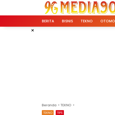
Langsung
ke
konten
BERITA
BISNIS
TEKNO
OTOMO
×
Beranda
TEKNO
TEKNO
TIPS