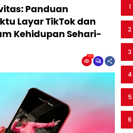
1
vitas: Panduan
ktu Layar TikTok dan
2
lam Kehidupan Sehari-
3
705
4
5
6