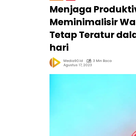
Menjaga Produkti
Meminimalisir Wa
Tetap Teratur da
hari
Media90.id
3 Min Baca
Agustus 17, 2023