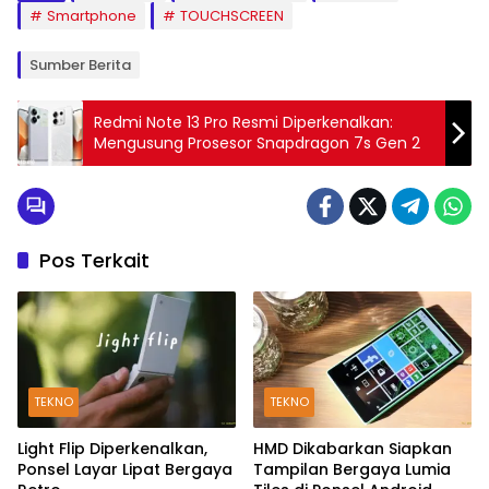
Smartphone
TOUCHSCREEN
Sumber Berita
Redmi Note 13 Pro Resmi Diperkenalkan:
Mengusung Prosesor Snapdragon 7s Gen 2
Pos Terkait
TEKNO
TEKNO
Light Flip Diperkenalkan,
HMD Dikabarkan Siapkan
Ponsel Layar Lipat Bergaya
Tampilan Bergaya Lumia