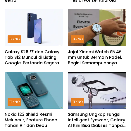
Retro
Tiles di Ponsel Android
TEKNO
TEKNO
Galaxy S26 FE dan Galaxy
Jajal Xiaomi Watch S5 46
Tab S12 Muncul di Listing
mm untuk Bermain Padel,
Google, Pertanda Segera
Begini Kemampuannya
Rilis?
TEKNO
TEKNO
Nokia 123 Shield Resmi
Samsung Ungkap Fungsi
Meluncur, Feature Phone
Intelligent Eyewear, Galaxy
Tahan Air dan Debu
AI Kini Bisa Diakses Tanpa
Layar