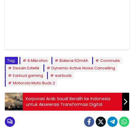
Tag:
6 Mikrofon
Baterai 62mAh
Commute
Desain Estetik
Dynamic Active Noise Cancelling
Earbud gaming
earbuds
Motorola Moto Buds 2
Korporasi Arab Saudi Beralih ke Indonesia
untuk Akselerasi Transformasi Digital