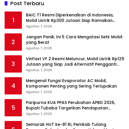
Post Terbaru
BAIC T1 Resmi Diperkenalkan di Indonesia,
1
Mobil Listrik Rp300 Jutaan Siap Ramaikan
Pasar EV
Agustus 7, 2026
Jangan Panik, Ini 5 Cara Mengatasi Setir Mobil
2
yang Berat
Agustus 7, 2026
VinFast VF 2 Resmi Meluncur, Mobil Listrik Rp129
3
Jutaan yang Siap Jadi Alternatif Pengganti
Motor
Agustus 7, 2026
Mengenal Fungsi Evaporator AC Mobil,
4
Komponen Penting yang Sering Terlupakan
Agustus 7, 2026
Paripurna KUA PPAS Perubahan APBD 2026,
5
Bupati Tubaba Targetkan Pendapatan
Daerah Rp820,3 Miliar
Agustus 7, 2026
Semarak HUT ke-81 RI, Pemkab Tulang