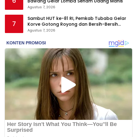
6
Bawang Gelar Lomba Senam Udang Manis
Agustus 7, 2026
Sambut HUT ke-81 RI, Pemkab Tubaba Gelar
7
Korve Gotong Royong dan Bersih-Bersih
Serentak
Agustus 7, 2026