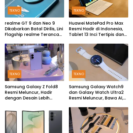
TEKNO
TEKNO
realme GT 9 dan Neo 9
Huawei MatePad Pro Max
Dikabarkan Batal Dirilis, Lini
Resmi Hadir di Indonesia,
Flagship realme Terancam
Tablet 13 Inci Tertipis dan
Berakhir?
Teringan
TEKNO
TEKNO
Samsung Galaxy Z Fold8
Samsung Galaxy Watch9
Resmi Meluncur, Hadir
dan Galaxy Watch Ultra2
dengan Desain Lebih
Resmi Meluncur, Bawa AI,
Pendek dan Lebar
Snapdragon Wear Elite,
dan Fitur Kesehatan Baru