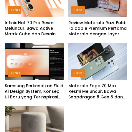
TEKNO
TEKNO
Infinix Hot 70 Pro Resmi
Review Motorola Razr Fold:
Meluncur, Bawa Active
Foldable Premium Pertama
Matrix Cube dan Desain
Motorola dengan Layar
Back Cover Futuristik
Besar, Kamera 50MP, dan
Baterai 6000mAh
TEKNO
TEKNO
Samsung Perkenalkan Fluid
Motorola Edge 70 Max
AI Design System, Konsep
Resmi Meluncur, Bawa
UI Baru yang Terinspirasi
Snapdragon 8 Gen 5 dan
Generative AI
Baterai Silicon-Carbon
7.100mAh