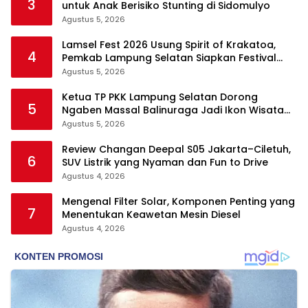
3
untuk Anak Berisiko Stunting di Sidomulyo
Agustus 5, 2026
Lamsel Fest 2026 Usung Spirit of Krakatoa,
4
Pemkab Lampung Selatan Siapkan Festival
Lebih Spektakuler
Agustus 5, 2026
Ketua TP PKK Lampung Selatan Dorong
5
Ngaben Massal Balinuraga Jadi Ikon Wisata
Budaya
Agustus 5, 2026
Review Changan Deepal S05 Jakarta–Ciletuh,
6
SUV Listrik yang Nyaman dan Fun to Drive
Agustus 4, 2026
Mengenal Filter Solar, Komponen Penting yang
7
Menentukan Keawetan Mesin Diesel
Agustus 4, 2026