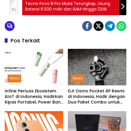
Tecno Pova 8 Pro Mulai Terungkap, Usung
Baterai 6.500 mAh dan RAM Hingga 12GB
Pos Terkait
TEKNO
TEKNO
Infinix Perluas Ekosistem
DJI Osmo Pocket 4P Resmi
AIoT di Indonesia, Hadirkan
di Indonesia, Hadir dengan
Kipas Portabel, Power Bank
Dua Paket Combo untuk
hingga TWS
Kreator Konten