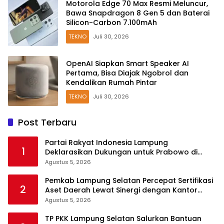
Motorola Edge 70 Max Resmi Meluncur,
Bawa Snapdragon 8 Gen 5 dan Baterai
Silicon-Carbon 7.100mAh
TEKNO
Juli 30, 2026
OpenAI Siapkan Smart Speaker AI
Pertama, Bisa Diajak Ngobrol dan
Kendalikan Rumah Pintar
TEKNO
Juli 30, 2026
Post Terbaru
Partai Rakyat Indonesia Lampung
1
Deklarasikan Dukungan untuk Prabowo di
Pilpres 2029
Agustus 5, 2026
Pemkab Lampung Selatan Percepat Sertifikasi
2
Aset Daerah Lewat Sinergi dengan Kantor
Pertanahan
Agustus 5, 2026
TP PKK Lampung Selatan Salurkan Bantuan