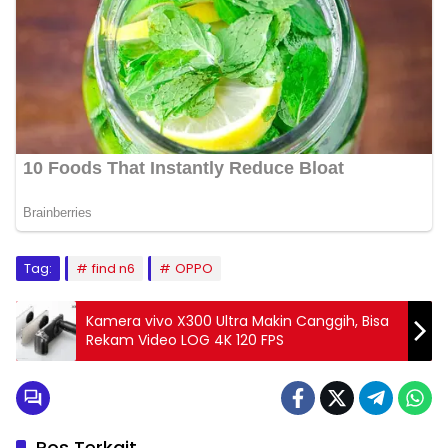
Tag:
find n6
OPPO
Kamera vivo X300 Ultra Makin Canggih, Bisa
Rekam Video LOG 4K 120 FPS
Pos Terkait