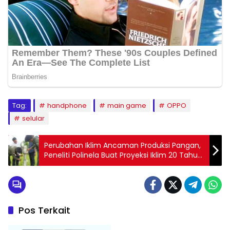
Tag:
handphone
main game
OPPO
selular
Perubahan Iklim Ancaman Produksi Pangan,
Peneliti Polinela Buat Proyeksi Iklim 20 Tahun
di Lampung Timur
Pos Terkait