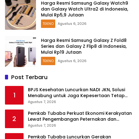
Harga Resmi Samsung Galaxy Watch9
dan Galaxy Watch Ultra2 di Indonesia,
Mulai Rp5,9 Jutaan
TEKNO
Agustus 6, 2026
Harga Resmi Samsung Galaxy Z Fold8
Series dan Galaxy Z Flip8 di Indonesia,
Mulai Rp19 Jutaan
TEKNO
Agustus 6, 2026
Post Terbaru
BPJS Kesehatan Luncurkan NADI JKN, Solusi
1
Menabung untuk Jaga Kepesertaan Tetap
Aktif
Agustus 7, 2026
Pemkab Tubaba Perkuat Ekonomi Kerakyatan
2
Lewat Pengembangan Peternakan dan
Penyaluran KUR
Agustus 7, 2026
Pemkab Tubaba Luncurkan Gerakan