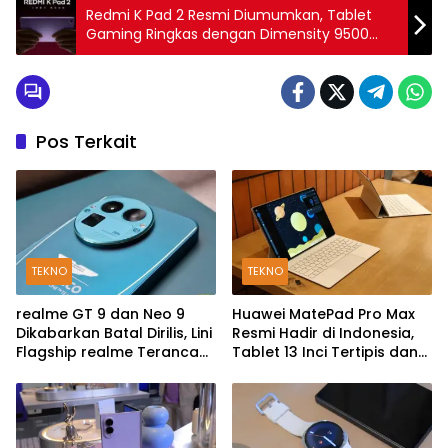
Redmi K Pad 2 Resmi Diumumkan, Tablet
Gaming Ringkas dengan Dimensity 9500
dan Baterai 9.100mAh
Pos Terkait
TEKNO
TEKNO
realme GT 9 dan Neo 9
Huawei MatePad Pro Max
Dikabarkan Batal Dirilis, Lini
Resmi Hadir di Indonesia,
Flagship realme Terancam
Tablet 13 Inci Tertipis dan
Berakhir?
Teringan