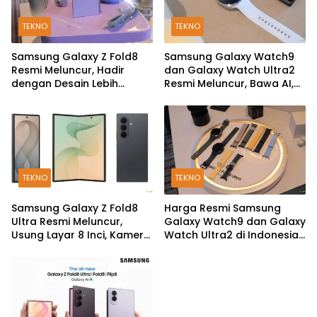
TEKNO
TEKNO
Samsung Galaxy Z Fold8
Samsung Galaxy Watch9
Resmi Meluncur, Hadir
dan Galaxy Watch Ultra2
dengan Desain Lebih
Resmi Meluncur, Bawa AI,
Pendek dan Lebar
Snapdragon Wear Elite,
dan Fitur Kesehatan Baru
TEKNO
TEKNO
Samsung Galaxy Z Fold8
Harga Resmi Samsung
Ultra Resmi Meluncur,
Galaxy Watch9 dan Galaxy
Usung Layar 8 Inci, Kamera
Watch Ultra2 di Indonesia,
200MP dan Snapdragon 8
Mulai Rp5,9 Jutaan
Elite Gen 5