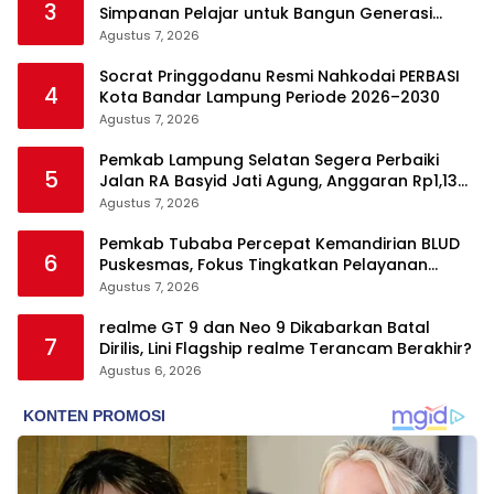
3
Simpanan Pelajar untuk Bangun Generasi
Cerdas Sejak Dini
Agustus 7, 2026
Socrat Pringgodanu Resmi Nahkodai PERBASI
4
Kota Bandar Lampung Periode 2026–2030
Agustus 7, 2026
Pemkab Lampung Selatan Segera Perbaiki
5
Jalan RA Basyid Jati Agung, Anggaran Rp1,13
Miliar Disiapkan
Agustus 7, 2026
Pemkab Tubaba Percepat Kemandirian BLUD
6
Puskesmas, Fokus Tingkatkan Pelayanan
Kesehatan
Agustus 7, 2026
realme GT 9 dan Neo 9 Dikabarkan Batal
7
Dirilis, Lini Flagship realme Terancam Berakhir?
Agustus 6, 2026