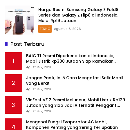
Harga Resmi Samsung Galaxy Z Fold8
Series dan Galaxy Z Flip8 di Indonesia,
Mulai Rp19 Jutaan
TEKNO
Agustus 6, 2026
Post Terbaru
BAIC T1 Resmi Diperkenalkan di Indonesia,
1
Mobil Listrik Rp300 Jutaan Siap Ramaikan
Pasar EV
Agustus 7, 2026
Jangan Panik, Ini 5 Cara Mengatasi Setir Mobil
2
yang Berat
Agustus 7, 2026
VinFast VF 2 Resmi Meluncur, Mobil Listrik Rp129
3
Jutaan yang Siap Jadi Alternatif Pengganti
Motor
Agustus 7, 2026
Mengenal Fungsi Evaporator AC Mobil,
4
Komponen Penting yang Sering Terlupakan