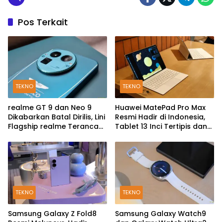
Pos Terkait
TEKNO
TEKNO
realme GT 9 dan Neo 9
Huawei MatePad Pro Max
Dikabarkan Batal Dirilis, Lini
Resmi Hadir di Indonesia,
Flagship realme Terancam
Tablet 13 Inci Tertipis dan
Berakhir?
Teringan
TEKNO
TEKNO
Samsung Galaxy Z Fold8
Samsung Galaxy Watch9