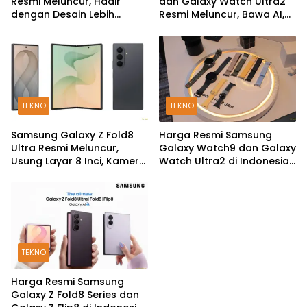
Resmi Meluncur, Hadir
dan Galaxy Watch Ultra2
dengan Desain Lebih
Resmi Meluncur, Bawa AI,
Pendek dan Lebar
Snapdragon Wear Elite,
dan Fitur Kesehatan Baru
TEKNO
TEKNO
Samsung Galaxy Z Fold8
Harga Resmi Samsung
Ultra Resmi Meluncur,
Galaxy Watch9 dan Galaxy
Usung Layar 8 Inci, Kamera
Watch Ultra2 di Indonesia,
200MP dan Snapdragon 8
Mulai Rp5,9 Jutaan
Elite Gen 5
TEKNO
Harga Resmi Samsung
Galaxy Z Fold8 Series dan