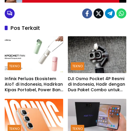
Pos Terkait
TEKNO
TEKNO
Infinix Perluas Ekosistem
DJI Osmo Pocket 4P Resmi
AIoT di Indonesia, Hadirkan
di Indonesia, Hadir dengan
Kipas Portabel, Power Bank
Dua Paket Combo untuk
hingga TWS
Kreator Konten
TEKNO
TEKNO