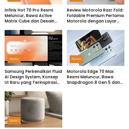
Infinix Hot 70 Pro Resmi
Review Motorola Razr Fold:
Meluncur, Bawa Active
Foldable Premium Pertama
Matrix Cube dan Desain
Motorola dengan Layar
Back Cover Futuristik
Besar, Kamera 50MP, dan
Baterai 6000mAh
TEKNO
TEKNO
Samsung Perkenalkan Fluid
Motorola Edge 70 Max
AI Design System, Konsep
Resmi Meluncur, Bawa
UI Baru yang Terinspirasi
Snapdragon 8 Gen 5 dan
Generative AI
Baterai Silicon-Carbon
7.100mAh
TEKNO