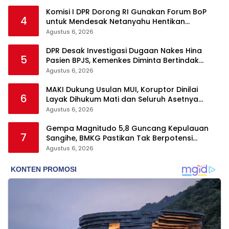
Komisi I DPR Dorong RI Gunakan Forum BoP
4
untuk Mendesak Netanyahu Hentikan
Serangan ke Gaza
Agustus 6, 2026
DPR Desak Investigasi Dugaan Nakes Hina
5
Pasien BPJS, Kemenkes Diminta Bertindak
Tegas
Agustus 6, 2026
MAKI Dukung Usulan MUI, Koruptor Dinilai
6
Layak Dihukum Mati dan Seluruh Asetnya
Dirampas
Agustus 6, 2026
Gempa Magnitudo 5,8 Guncang Kepulauan
7
Sangihe, BMKG Pastikan Tak Berpotensi
Tsunami
Agustus 6, 2026