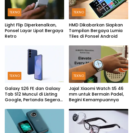
TEKNO
TEKNO
Light Flip Diperkenalkan,
HMD Dikabarkan Siapkan
Ponsel Layar Lipat Bergaya
Tampilan Bergaya Lumia
Retro
Tiles di Ponsel Android
TEKNO
TEKNO
Galaxy S26 FE dan Galaxy
Jajal Xiaomi Watch S5 46
Tab S12 Muncul di Listing
mm untuk Bermain Padel,
Google, Pertanda Segera
Begini Kemampuannya
Rilis?