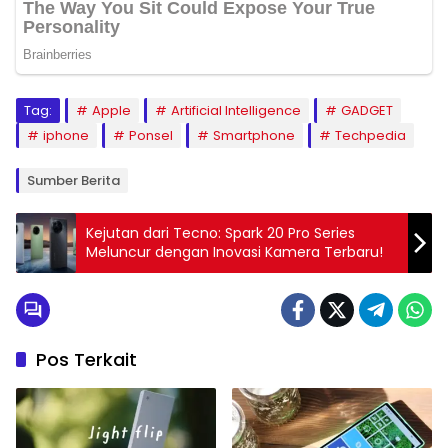
Tag:
Apple
Artificial Intelligence
GADGET
iphone
Ponsel
Smartphone
Techpedia
Sumber Berita
Kejutan dari Tecno: Spark 20 Pro Series
Meluncur dengan Inovasi Kamera Terbaru!
Pos Terkait