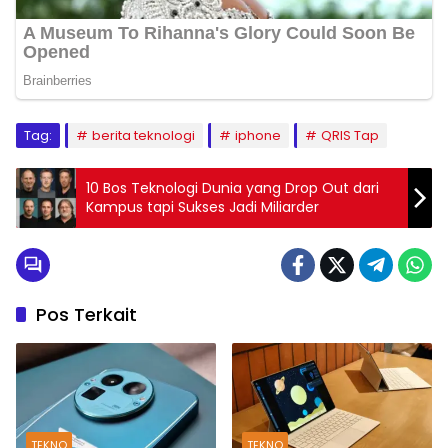
Tag:
berita teknologi
iphone
QRIS Tap
10 Bos Teknologi Dunia yang Drop Out dari
Kampus tapi Sukses Jadi Miliarder
Pos Terkait
TEKNO
TEKNO