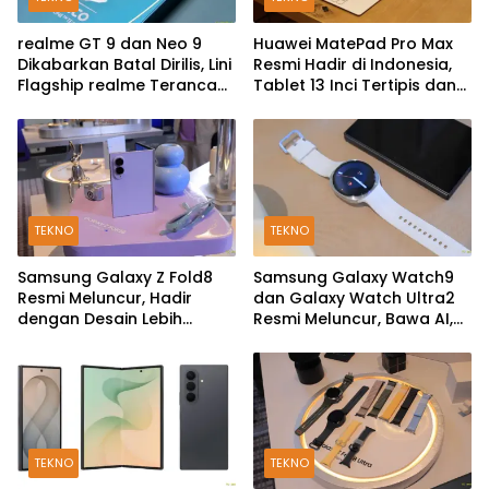
realme GT 9 dan Neo 9
Huawei MatePad Pro Max
Dikabarkan Batal Dirilis, Lini
Resmi Hadir di Indonesia,
Flagship realme Terancam
Tablet 13 Inci Tertipis dan
Berakhir?
Teringan
TEKNO
TEKNO
Samsung Galaxy Z Fold8
Samsung Galaxy Watch9
Resmi Meluncur, Hadir
dan Galaxy Watch Ultra2
dengan Desain Lebih
Resmi Meluncur, Bawa AI,
Pendek dan Lebar
Snapdragon Wear Elite,
dan Fitur Kesehatan Baru
TEKNO
TEKNO