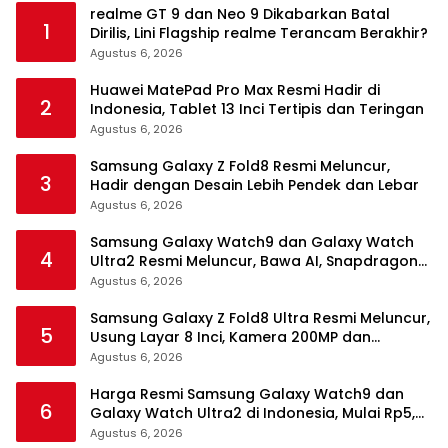
realme GT 9 dan Neo 9 Dikabarkan Batal
1
Dirilis, Lini Flagship realme Terancam Berakhir?
Agustus 6, 2026
Huawei MatePad Pro Max Resmi Hadir di
2
Indonesia, Tablet 13 Inci Tertipis dan Teringan
Agustus 6, 2026
Samsung Galaxy Z Fold8 Resmi Meluncur,
3
Hadir dengan Desain Lebih Pendek dan Lebar
Agustus 6, 2026
Samsung Galaxy Watch9 dan Galaxy Watch
4
Ultra2 Resmi Meluncur, Bawa AI, Snapdragon
Wear Elite, dan Fitur Kesehatan Baru
Agustus 6, 2026
Samsung Galaxy Z Fold8 Ultra Resmi Meluncur,
5
Usung Layar 8 Inci, Kamera 200MP dan
Snapdragon 8 Elite Gen 5
Agustus 6, 2026
Harga Resmi Samsung Galaxy Watch9 dan
6
Galaxy Watch Ultra2 di Indonesia, Mulai Rp5,9
Jutaan
Agustus 6, 2026