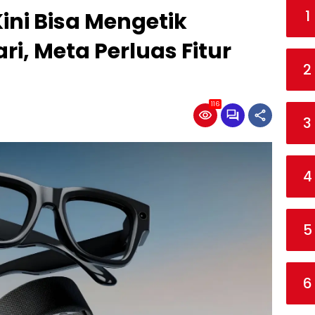
1
ini Bisa Mengetik
i, Meta Perluas Fitur
2
116
3
4
5
6