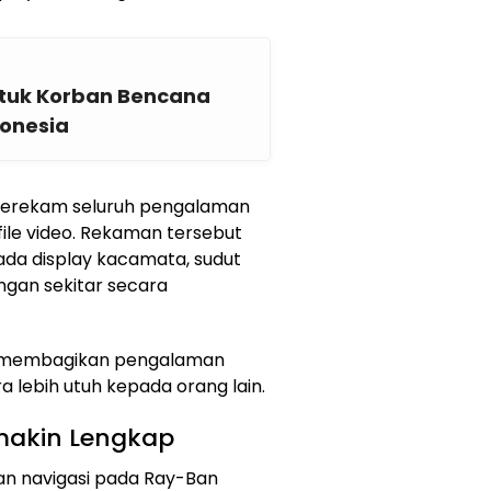
tuk Korban Bencana
donesia
merekam seluruh pengalaman
le video. Rekaman tersebut
da display kacamata, sudut
ngan sekitar secara
t membagikan pengalaman
 lebih utuh kepada orang lain.
emakin Lengkap
n navigasi pada Ray-Ban