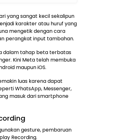
ari yang sangat kecil sekalipun
enjadi karakter atau huruf yang
guna mengetik dengan cara
an perangkat input tambahan.
dia dalam tahap beta terbatas
nger. Kini Meta telah membuka
ndroid maupun iOS.
emakin luas karena dapat
eperti WhatsApp, Messenger,
 yang masuk dari smartphone
ecording
unakan gesture, pembaruan
splay Recording.