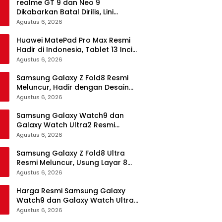
realme GT 9 dan Neo 9
Dikabarkan Batal Dirilis, Lini
Flagship realme Terancam
Agustus 6, 2026
Berakhir?
Huawei MatePad Pro Max Resmi
Hadir di Indonesia, Tablet 13 Inci
Tertipis dan Teringan
Agustus 6, 2026
Samsung Galaxy Z Fold8 Resmi
Meluncur, Hadir dengan Desain
Lebih Pendek dan Lebar
Agustus 6, 2026
Samsung Galaxy Watch9 dan
Galaxy Watch Ultra2 Resmi
Meluncur, Bawa AI, Snapdragon
Agustus 6, 2026
Wear Elite, dan Fitur Kesehatan
Baru
Samsung Galaxy Z Fold8 Ultra
Resmi Meluncur, Usung Layar 8
Inci, Kamera 200MP dan
Agustus 6, 2026
Snapdragon 8 Elite Gen 5
Harga Resmi Samsung Galaxy
Watch9 dan Galaxy Watch Ultra2
di Indonesia, Mulai Rp5,9 Jutaan
Agustus 6, 2026