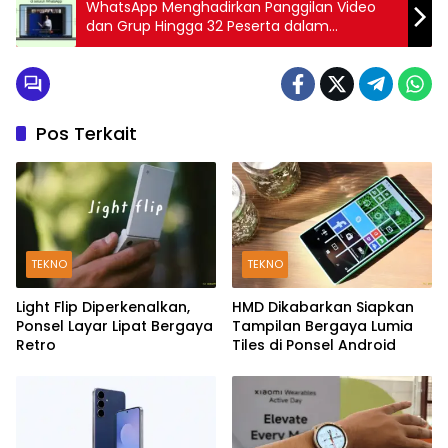
WhatsApp Menghadirkan Panggilan Video
dan Grup Hingga 32 Peserta dalam
Pembaruan Terbarunya
Pos Terkait
TEKNO
TEKNO
Light Flip Diperkenalkan,
HMD Dikabarkan Siapkan
Ponsel Layar Lipat Bergaya
Tampilan Bergaya Lumia
Retro
Tiles di Ponsel Android