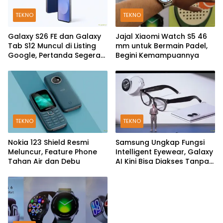
TEKNO
TEKNO
Galaxy S26 FE dan Galaxy
Jajal Xiaomi Watch S5 46
Tab S12 Muncul di Listing
mm untuk Bermain Padel,
Google, Pertanda Segera
Begini Kemampuannya
Rilis?
TEKNO
TEKNO
Nokia 123 Shield Resmi
Samsung Ungkap Fungsi
Meluncur, Feature Phone
Intelligent Eyewear, Galaxy
Tahan Air dan Debu
AI Kini Bisa Diakses Tanpa
Layar