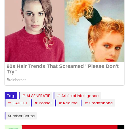
Tag:
AI GENERATIF
Artificial Intelligence
GADGET
Ponsel
Realme
Smartphone
Sumber Berita