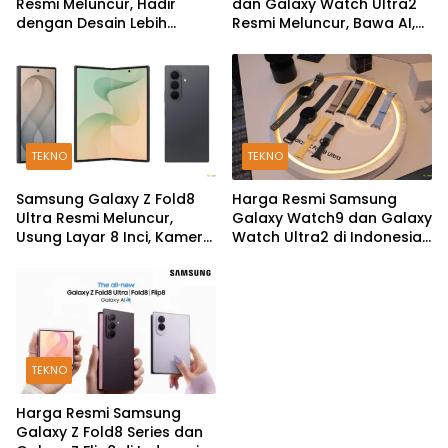
Resmi Meluncur, Hadir
dan Galaxy Watch Ultra2
dengan Desain Lebih
Resmi Meluncur, Bawa AI,
Pendek dan Lebar
Snapdragon Wear Elite,
dan Fitur Kesehatan Baru
TEKNO
TEKNO
Samsung Galaxy Z Fold8
Harga Resmi Samsung
Ultra Resmi Meluncur,
Galaxy Watch9 dan Galaxy
Usung Layar 8 Inci, Kamera
Watch Ultra2 di Indonesia,
200MP dan Snapdragon 8
Mulai Rp5,9 Jutaan
Elite Gen 5
TEKNO
Harga Resmi Samsung
Galaxy Z Fold8 Series dan