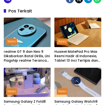
Pos Terkait
TEKNO
TEKNO
realme GT 9 dan Neo 9
Huawei MatePad Pro Max
Dikabarkan Batal Dirilis, Lini
Resmi Hadir di Indonesia,
Flagship realme Terancam
Tablet 13 Inci Tertipis dan
Berakhir?
Teringan
TEKNO
TEKNO
Samsung Galaxy Z Fold8
Samsung Galaxy Watch9