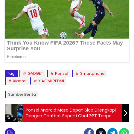
Tag:
GADGET
Ponsel
Smartphone
Xiaomi
XIAOMI REDMI
Sumber Berita
Ponsel Android Masa Depan Siap Dilengkapi
Dengan Chatbot Seperti ChatGPT Tanpa
Ketergantungan pada Cloud