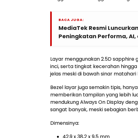
BACA JUGA:
MediaTek Resmi Luncurkan
Peningkatan Performa, AI
Layar menggunakan 2.5D sapphire g
inci, serta tingkat kecerahan hingg
jelas meski di bawah sinar matahari
Bezel layar juga semakin tipis, hanya
memberikan tampilan yang lebih luas
mendukung Always On Display denga
sangat banyak, meski sebagian ber
Dimensinya:
42,9 x 38,2 x 9,5 mm