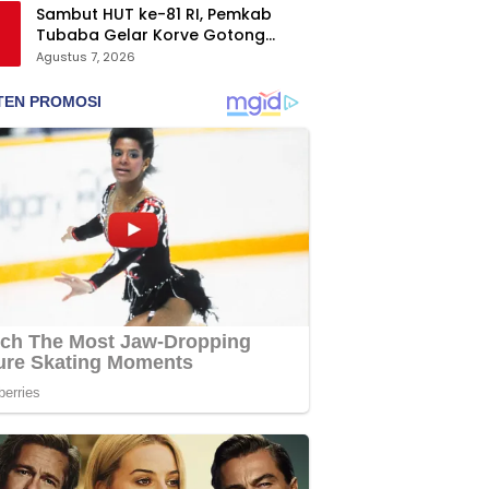
Sambut HUT ke-81 RI, Pemkab
Tubaba Gelar Korve Gotong
Royong dan Bersih-Bersih
Agustus 7, 2026
Serentak