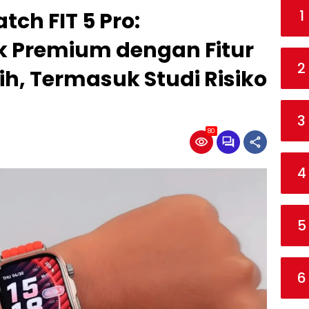
1
ch FIT 5 Pro:
 Premium dengan Fitur
2
h, Termasuk Studi Risiko
3
80
4
5
6