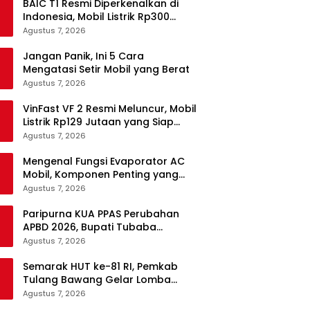
BAIC T1 Resmi Diperkenalkan di
Indonesia, Mobil Listrik Rp300
Jutaan Siap Ramaikan Pasar EV
Agustus 7, 2026
Jangan Panik, Ini 5 Cara
Mengatasi Setir Mobil yang Berat
Agustus 7, 2026
VinFast VF 2 Resmi Meluncur, Mobil
Listrik Rp129 Jutaan yang Siap
Jadi Alternatif Pengganti Motor
Agustus 7, 2026
Mengenal Fungsi Evaporator AC
Mobil, Komponen Penting yang
Sering Terlupakan
Agustus 7, 2026
Paripurna KUA PPAS Perubahan
APBD 2026, Bupati Tubaba
Targetkan Pendapatan Daerah
Agustus 7, 2026
Rp820,3 Miliar
Semarak HUT ke-81 RI, Pemkab
Tulang Bawang Gelar Lomba
Senam Udang Manis
Agustus 7, 2026