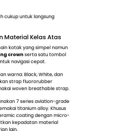
dah cukup untuk langsung
n Material Kelas Atas
ain kotak yang simpel namun
ing crown
serta satu tombol
ntuk navigasi cepat.
han warna: Black, White, dan
an strap fluororubber
akai woven breathable strap.
nakan 7 series aviation-grade
makai titanium alloy. Khusus
eramic coating dengan micro-
atkan kepadatan material
an lain.