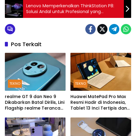
Lenovo Memperkenalkan ThinkStation P8:
Solusi Andal untuk Profesional yang
Memerlukan Performa Tangguh
Pos Terkait
TEKNO
TEKNO
realme GT 9 dan Neo 9
Huawei MatePad Pro Max
Dikabarkan Batal Dirilis, Lini
Resmi Hadir di Indonesia,
Flagship realme Terancam
Tablet 13 Inci Tertipis dan
Berakhir?
Teringan