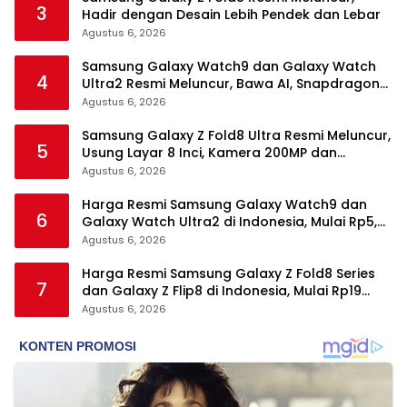
3
Hadir dengan Desain Lebih Pendek dan Lebar
Agustus 6, 2026
Samsung Galaxy Watch9 dan Galaxy Watch
4
Ultra2 Resmi Meluncur, Bawa AI, Snapdragon
Wear Elite, dan Fitur Kesehatan Baru
Agustus 6, 2026
Samsung Galaxy Z Fold8 Ultra Resmi Meluncur,
5
Usung Layar 8 Inci, Kamera 200MP dan
Snapdragon 8 Elite Gen 5
Agustus 6, 2026
Harga Resmi Samsung Galaxy Watch9 dan
6
Galaxy Watch Ultra2 di Indonesia, Mulai Rp5,9
Jutaan
Agustus 6, 2026
Harga Resmi Samsung Galaxy Z Fold8 Series
7
dan Galaxy Z Flip8 di Indonesia, Mulai Rp19
Jutaan
Agustus 6, 2026