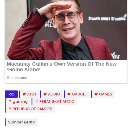
Tag:
Asus
AUDIO
GADGET
GAMES
gaming
PERANGKAT AUDIO
REPUBLIC OF GAMERS
Sumber Berita