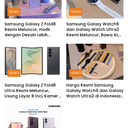
TEKNO
TEKNO
Samsung Galaxy Z Fold8
Samsung Galaxy Watch9
Resmi Meluncur, Hadir
dan Galaxy Watch Ultra2
dengan Desain Lebih
Resmi Meluncur, Bawa AI,
Pendek dan Lebar
Snapdragon Wear Elite,
dan Fitur Kesehatan Baru
TEKNO
TEKNO
Samsung Galaxy Z Fold8
Harga Resmi Samsung
Ultra Resmi Meluncur,
Galaxy Watch9 dan Galaxy
Usung Layar 8 Inci, Kamera
Watch Ultra2 di Indonesia,
200MP dan Snapdragon 8
Mulai Rp5,9 Jutaan
Elite Gen 5