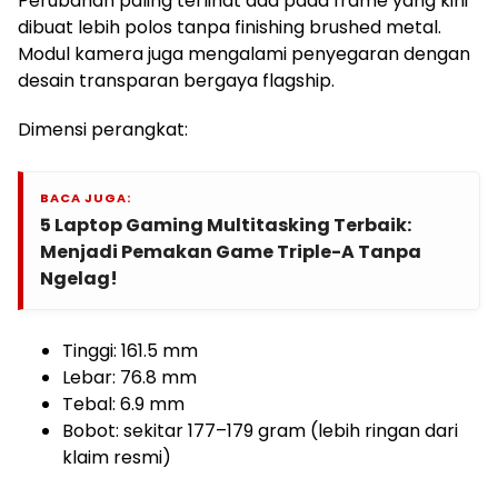
Perubahan paling terlihat ada pada frame yang kini
dibuat lebih polos tanpa finishing brushed metal.
Modul kamera juga mengalami penyegaran dengan
desain transparan bergaya flagship.
Dimensi perangkat:
BACA JUGA:
5 Laptop Gaming Multitasking Terbaik:
Menjadi Pemakan Game Triple-A Tanpa
Ngelag!
Tinggi: 161.5 mm
Lebar: 76.8 mm
Tebal: 6.9 mm
Bobot: sekitar 177–179 gram (lebih ringan dari
klaim resmi)