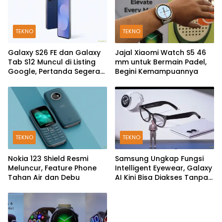
TEKNO
TEKNO
Galaxy S26 FE dan Galaxy
Jajal Xiaomi Watch S5 46
Tab S12 Muncul di Listing
mm untuk Bermain Padel,
Google, Pertanda Segera
Begini Kemampuannya
Rilis?
TEKNO
TEKNO
Nokia 123 Shield Resmi
Samsung Ungkap Fungsi
Meluncur, Feature Phone
Intelligent Eyewear, Galaxy
Tahan Air dan Debu
AI Kini Bisa Diakses Tanpa
Layar