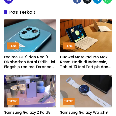
Pos Terkait
TEKNO
TEKNO
realme GT 9 dan Neo 9
Huawei MatePad Pro Max
Dikabarkan Batal Dirilis, Lini
Resmi Hadir di Indonesia,
Flagship realme Terancam
Tablet 13 Inci Tertipis dan
Berakhir?
Teringan
TEKNO
TEKNO
Samsung Galaxy Z Fold8
Samsung Galaxy Watch9