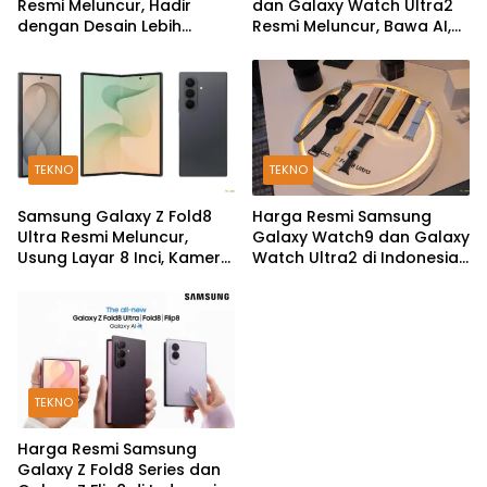
Resmi Meluncur, Hadir
dan Galaxy Watch Ultra2
dengan Desain Lebih
Resmi Meluncur, Bawa AI,
Pendek dan Lebar
Snapdragon Wear Elite,
dan Fitur Kesehatan Baru
TEKNO
TEKNO
Samsung Galaxy Z Fold8
Harga Resmi Samsung
Ultra Resmi Meluncur,
Galaxy Watch9 dan Galaxy
Usung Layar 8 Inci, Kamera
Watch Ultra2 di Indonesia,
200MP dan Snapdragon 8
Mulai Rp5,9 Jutaan
Elite Gen 5
TEKNO
Harga Resmi Samsung
Galaxy Z Fold8 Series dan