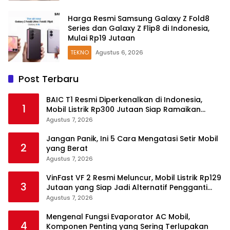
Harga Resmi Samsung Galaxy Z Fold8
Series dan Galaxy Z Flip8 di Indonesia,
Mulai Rp19 Jutaan
TEKNO
Agustus 6, 2026
Post Terbaru
BAIC T1 Resmi Diperkenalkan di Indonesia,
1
Mobil Listrik Rp300 Jutaan Siap Ramaikan
Pasar EV
Agustus 7, 2026
Jangan Panik, Ini 5 Cara Mengatasi Setir Mobil
2
yang Berat
Agustus 7, 2026
VinFast VF 2 Resmi Meluncur, Mobil Listrik Rp129
3
Jutaan yang Siap Jadi Alternatif Pengganti
Motor
Agustus 7, 2026
Mengenal Fungsi Evaporator AC Mobil,
4
Komponen Penting yang Sering Terlupakan