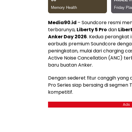
Media90.id
– Soundcore resmi me
terbarunya,
Liberty 5 Pro
dan
Liber
Anker Day 2026
. Kedua perangkat in
earbuds premium Soundcore deng
peningkatan, mulai dari charging ca
Active Noise Cancellation (ANC) ter
baru buatan Anker.
Dengan sederet fitur canggih yang 
Pro Series siap bersaing di segme
kompetitif.
Ads