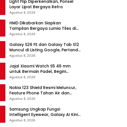
Light Flip Diperkenalkan, Ponsel
Layar Lipat Bergaya Retro
Agustus 8, 2026
HMD Dikabarkan Siapkan
Tampilan Bergaya Lumia Tiles di
Ponsel Android
Agustus 8, 2026
Galaxy S26 FE dan Galaxy Tab S12
Muncul di Listing Google, Pertanda
Segera Rilis?
Agustus 8, 2026
Jajal Xiaomi Watch S5 46 mm
untuk Bermain Padel, Begini
Kemampuannya
Agustus 8, 2026
Nokia 123 Shield Resmi Meluncur,
Feature Phone Tahan Air dan
Debu
Agustus 8, 2026
Samsung Ungkap Fungsi
Intelligent Eyewear, Galaxy AI Kini
Bisa Diakses Tanpa Layar
Agustus 8, 2026