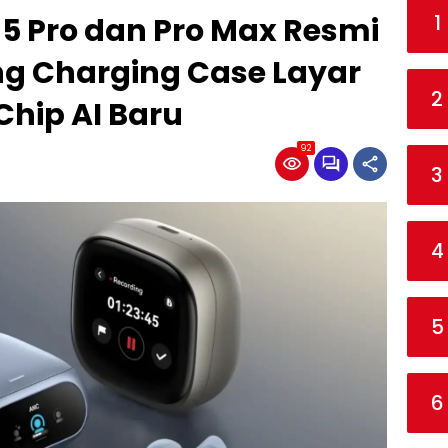
1
 5 Pro dan Pro Max Resmi
ng Charging Case Layar
2
hip AI Baru
92
3
4
5
6