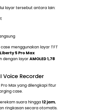
i layar tersebut antara lain:
t
langsung
g case menggunakan layar TFT
Liberty 5 Pro Max
n dengan layar
AMOLED 1,78
I Voice Recorder
 Pro Max yang dilengkapi fitur
arging case.
merekam suara hingga
12 jam
,
n ringkasan secara otomatis.