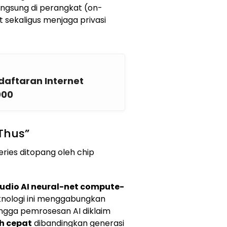
angsung di perangkat (on-
t sekaligus menjaga privasi
aftaran Internet
000
 Thus”
ries ditopang oleh chip
audio AI neural-net compute-
knologi ini menggabungkan
ingga pemrosesan AI diklaim
ih cepat
dibandingkan generasi