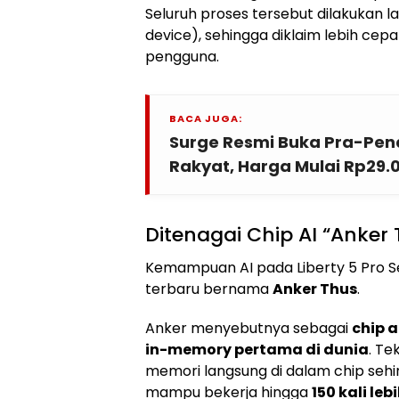
Seluruh proses tersebut dilakukan l
device), sehingga diklaim lebih cepa
pengguna.
BACA JUGA:
Surge Resmi Buka Pra-Pend
Rakyat, Harga Mulai Rp29.
Ditenagai Chip AI “Anker
Kemampuan AI pada Liberty 5 Pro Se
terbaru bernama
Anker Thus
.
Anker menyebutnya sebagai
chip 
in-memory pertama di dunia
. Te
memori langsung di dalam chip seh
mampu bekerja hingga
150 kali leb