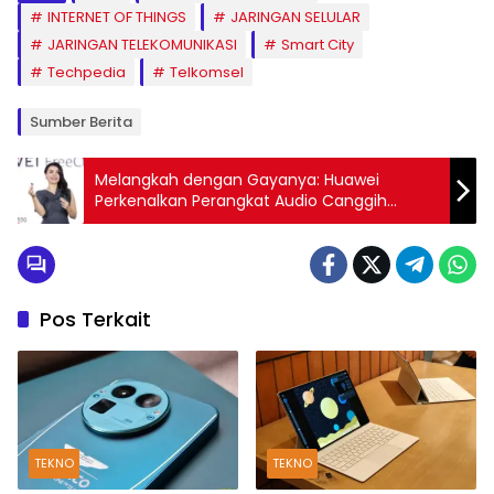
INTERNET OF THINGS
JARINGAN SELULAR
JARINGAN TELEKOMUNIKASI
Smart City
Techpedia
Telkomsel
Sumber Berita
Melangkah dengan Gayanya: Huawei
Perkenalkan Perangkat Audio Canggih
dengan Desain Stylish dan Teknologi Suara
Anti Bocor
Pos Terkait
TEKNO
TEKNO