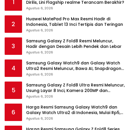
1
Dirilis, Lini Flagship realme Terancam Berakhir?
Agustus 6, 2026
Huawei MatePad Pro Max Resmi Hadir di
2
Indonesia, Tablet 13 Inci Tertipis dan Teringan
Agustus 6, 2026
Samsung Galaxy Z Fold8 Resmi Meluncur,
3
Hadir dengan Desain Lebih Pendek dan Lebar
Agustus 6, 2026
Samsung Galaxy Watch9 dan Galaxy Watch
4
Ultra2 Resmi Meluncur, Bawa AI, Snapdragon
Wear Elite, dan Fitur Kesehatan Baru
Agustus 6, 2026
Samsung Galaxy Z Fold8 Ultra Resmi Meluncur,
5
Usung Layar 8 Inci, Kamera 200MP dan
Snapdragon 8 Elite Gen 5
Agustus 6, 2026
Harga Resmi Samsung Galaxy Watch9 dan
6
Galaxy Watch Ultra2 di Indonesia, Mulai Rp5,9
Jutaan
Agustus 6, 2026
Harga Resmi Samsung Galaxy Z Fold8 Series