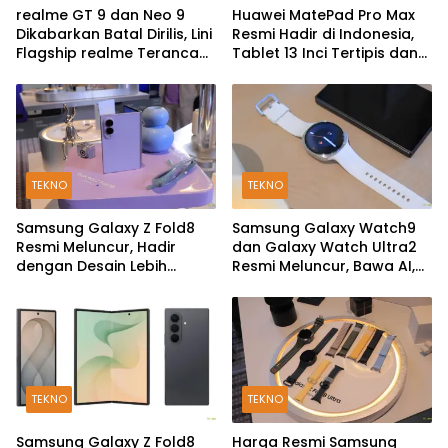
realme GT 9 dan Neo 9
Huawei MatePad Pro Max
Dikabarkan Batal Dirilis, Lini
Resmi Hadir di Indonesia,
Flagship realme Terancam
Tablet 13 Inci Tertipis dan
Berakhir?
Teringan
TEKNO
TEKNO
Samsung Galaxy Z Fold8
Samsung Galaxy Watch9
Resmi Meluncur, Hadir
dan Galaxy Watch Ultra2
dengan Desain Lebih
Resmi Meluncur, Bawa AI,
Pendek dan Lebar
Snapdragon Wear Elite,
dan Fitur Kesehatan Baru
TEKNO
TEKNO
Samsung Galaxy Z Fold8
Harga Resmi Samsung