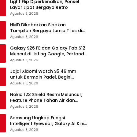
Light Flip Diperkenalkan, Ponsel
Layar Lipat Bergaya Retro
Agustus 8, 2026
HMD Dikabarkan Siapkan
Tampilan Bergaya Lumia Tiles di
Ponsel Android
Agustus 8, 2026
Galaxy S26 FE dan Galaxy Tab S12
Muncul di Listing Google, Pertanda
Segera Rilis?
Agustus 8, 2026
Jajal Xiaomi Watch S5 46 mm
untuk Bermain Padel, Begini
Kemampuannya
Agustus 8, 2026
Nokia 123 Shield Resmi Meluncur,
Feature Phone Tahan Air dan
Debu
Agustus 8, 2026
Samsung Ungkap Fungsi
Intelligent Eyewear, Galaxy AI Kini
Bisa Diakses Tanpa Layar
Agustus 8, 2026