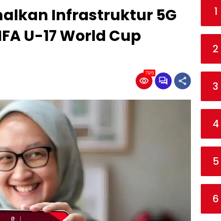
1
alkan Infrastruktur 5G
IFA U-17 World Cup
2
795
3
4
5
6