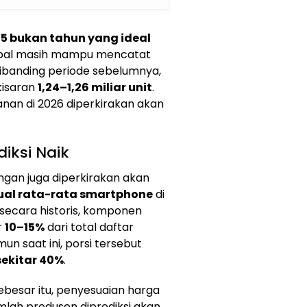
5 bukan tahun yang ideal
lobal masih mampu mencatat
ibanding periode sebelumnya,
kisaran
1,24–1,26 miliar unit
.
nan di 2026 diperkirakan akan
iksi Naik
ngan juga diperkirakan akan
ual rata-rata smartphone
di
ecara historis, komponen
r
10–15%
dari total daftar
 saat ini, porsi tersebut
sekitar 40%
.
besar itu, penyesuaian harga
umlah produsen diprediksi akan