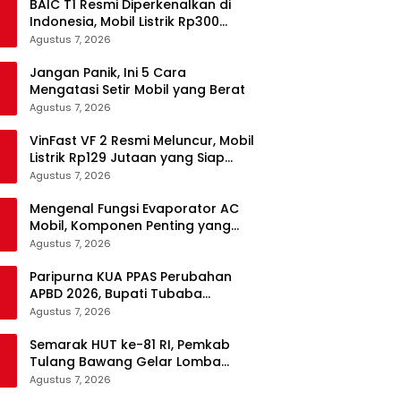
BAIC T1 Resmi Diperkenalkan di
Indonesia, Mobil Listrik Rp300
Jutaan Siap Ramaikan Pasar EV
Agustus 7, 2026
Jangan Panik, Ini 5 Cara
Mengatasi Setir Mobil yang Berat
Agustus 7, 2026
VinFast VF 2 Resmi Meluncur, Mobil
Listrik Rp129 Jutaan yang Siap
Jadi Alternatif Pengganti Motor
Agustus 7, 2026
Mengenal Fungsi Evaporator AC
Mobil, Komponen Penting yang
Sering Terlupakan
Agustus 7, 2026
Paripurna KUA PPAS Perubahan
APBD 2026, Bupati Tubaba
Targetkan Pendapatan Daerah
Agustus 7, 2026
Rp820,3 Miliar
Semarak HUT ke-81 RI, Pemkab
Tulang Bawang Gelar Lomba
Senam Udang Manis
Agustus 7, 2026