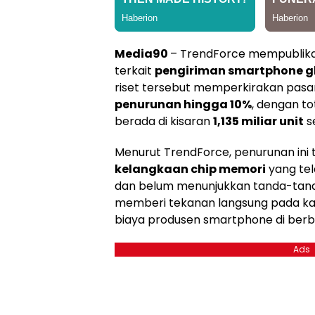
Media90
– TrendForce mempublikas
terkait
pengiriman smartphone g
riset tersebut memperkirakan pasa
penurunan hingga 10%
, dengan to
berada di kisaran
1,135 miliar unit
se
Menurut TrendForce, penurunan ini
kelangkaan chip memori
yang tel
dan belum menunjukkan tanda-tand
memberi tekanan langsung pada kapa
biaya produsen smartphone di ber
Ads