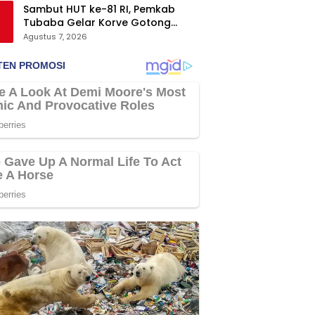
Sambut HUT ke-81 RI, Pemkab
Tubaba Gelar Korve Gotong
Royong dan Bersih-Bersih
Agustus 7, 2026
Serentak