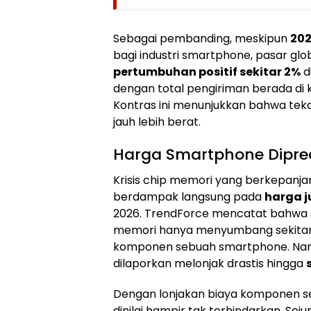
Sebagai pembanding, meskipun
202
bagi industri smartphone, pasar g
pertumbuhan positif sekitar 2%
d
dengan total pengiriman berada di 
Kontras ini menunjukkan bahwa teka
jauh lebih berat.
Harga Smartphone Dipred
Krisis chip memori yang berkepanja
berdampak langsung pada
harga j
2026. TrendForce mencatat bahwa s
memori hanya menyumbang sekita
komponen sebuah smartphone. Namun
dilaporkan melonjak drastis hingga
Dengan lonjakan biaya komponen se
dinilai hampir tak terhindarkan. Sej