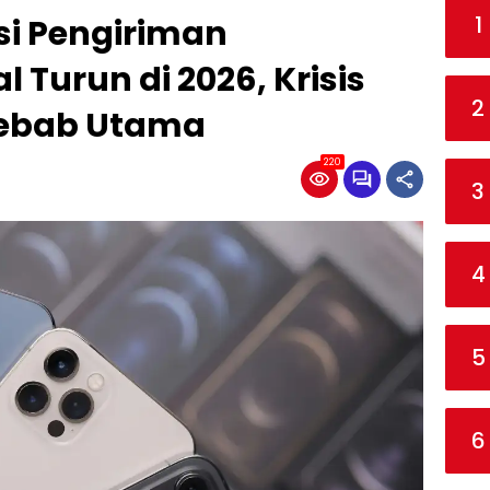
1
si Pengiriman
 Turun di 2026, Krisis
2
yebab Utama
220
3
4
5
6