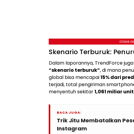
close a
Skenario Terburuk: Penu
Dalam laporannya, TrendForce ju
“skenario terburuk”
, di mana pen
global bisa mencapai
15% dari pred
terjadi, total pengiriman smartphon
menyentuh sekitar
1,061 miliar unit
BACA JUGA:
Trik Jitu Membatalkan Pes
Instagram