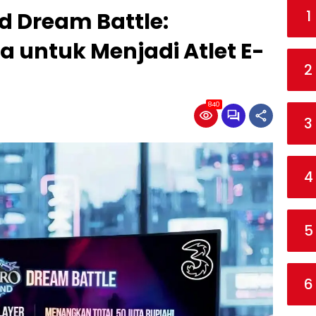
1
nd Dream Battle:
 untuk Menjadi Atlet E-
2
840
3
4
5
6