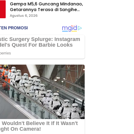
Gempa M5,6 Guncang Mindanao,
Getarannya Terasa di Sangihe
dan Talaud
Agustus 6, 2026