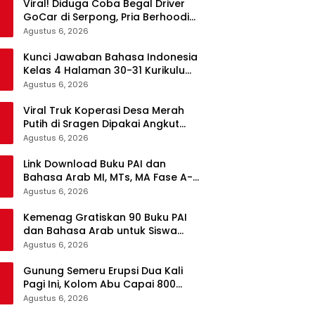
Viral! Diduga Coba Begal Driver
GoCar di Serpong, Pria Berhoodie
Hitam Diamankan Warga dan
Agustus 6, 2026
Polisi
Kunci Jawaban Bahasa Indonesia
Kelas 4 Halaman 30-31 Kurikulum
Merdeka, Menyimak Teks Kepala
Agustus 6, 2026
Suku Len
Viral Truk Koperasi Desa Merah
Putih di Sragen Dipakai Angkut
Tebu, Kodim Langsung Turun
Agustus 6, 2026
Tangan
Link Download Buku PAI dan
Bahasa Arab MI, MTs, MA Fase A-F
Gratis, Lengkap Semua Mata
Agustus 6, 2026
Pelajaran
Kemenag Gratiskan 90 Buku PAI
dan Bahasa Arab untuk Siswa
Madrasah di Semua Jenjang
Agustus 6, 2026
Gunung Semeru Erupsi Dua Kali
Pagi Ini, Kolom Abu Capai 800
Meter
Agustus 6, 2026