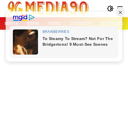
Langsung
ke
konten
BERITA
BISNIS
TEKNO
OTOMOTIF
INTERNASION