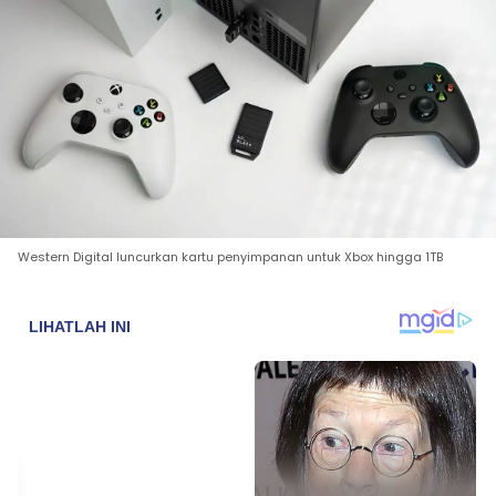
Western Digital luncurkan kartu penyimpanan untuk Xbox hingga 1TB