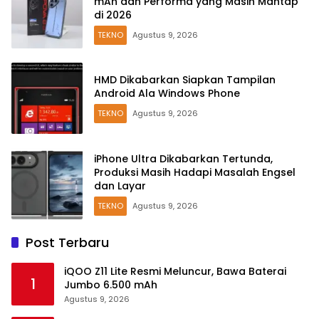
mAh dan Performa yang Masih Mantap
di 2026
TEKNO
Agustus 9, 2026
HMD Dikabarkan Siapkan Tampilan
Android Ala Windows Phone
TEKNO
Agustus 9, 2026
iPhone Ultra Dikabarkan Tertunda,
Produksi Masih Hadapi Masalah Engsel
dan Layar
TEKNO
Agustus 9, 2026
Post Terbaru
iQOO Z11 Lite Resmi Meluncur, Bawa Baterai
1
Jumbo 6.500 mAh
Agustus 9, 2026