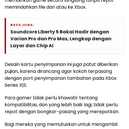
memainkan game secara langsung tanpa repot
memindahkan file dari atau ke Xbox.
BACA JUGA:
Soundcore Liberty 5 Bakal Hadir dengan
Varian Pro dan Pro Max, Lengkap dengan
Layar dan Chip AI
Desain kartu penyimpanan ini juga patut diberikan
pujian, karena dirancang agar kokoh terpasang
dengan port penyimpanan tambahan pada Xbox
Series X|S.
Para gamer tidak perlu khawatir tentang
kompatibilitas, dan yang lebih baik lagi, tidak perlu
repot dengan bongkar-pasang yang merepotkan.
Bagi mereka yang memutuskan untuk mengambil