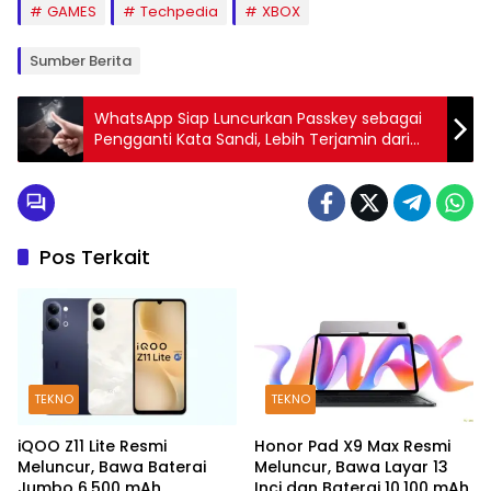
GAMES
Techpedia
XBOX
Sumber Berita
WhatsApp Siap Luncurkan Passkey sebagai
Pengganti Kata Sandi, Lebih Terjamin dari
Ancaman Phishing
Pos Terkait
TEKNO
TEKNO
iQOO Z11 Lite Resmi
Honor Pad X9 Max Resmi
Meluncur, Bawa Baterai
Meluncur, Bawa Layar 13
Jumbo 6.500 mAh
Inci dan Baterai 10.100 mAh