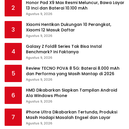
Honor Pad X9 Max Resmi Meluncur, Bawa Layar
2
13 Inci dan Baterai 10.100 mAh
Agustus 9, 2026
Xiaomi Hentikan Dukungan 10 Perangkat,
3
Xiaomi 12 Masuk Daftar
Agustus 9, 2026
Galaxy Z Fold8 Series Tak Bisa Instal
4
Benchmark? Ini Faktanya
Agustus 9, 2026
Review TECNO POVA 8 5G: Baterai 8.000 mAh
5
dan Performa yang Masih Mantap di 2026
Agustus 9, 2026
HMD Dikabarkan Siapkan Tampilan Android
6
Ala Windows Phone
Agustus 9, 2026
iPhone Ultra Dikabarkan Tertunda, Produksi
7
Masih Hadapi Masalah Engsel dan Layar
Agustus 9, 2026