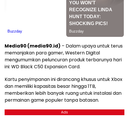
Media90 (media90.id)
– Dalam upaya untuk terus
memanjakan para gamer, Western Digital
mengumumkan peluncuran produk terbarunya hari
ini: WD Black C50 Expansion Card.
Kartu penyimpanan ini dirancang khusus untuk Xbox
dan memiliki kapasitas besar hingga 1TB,
memberikan lebih banyak ruang untuk instalasi dan
permainan game populer tanpa batasan.
Ads