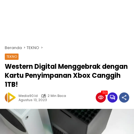
Beranda
TEKNO
TEKNO
Western Digital Menggebrak dengan
Kartu Penyimpanan Xbox Canggih
1TB!
723
Media90.id
2 Min Baca
Agustus 13, 2023