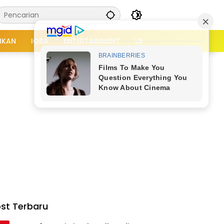
IKAN
IQRA
ENTERTAINMENT
UMUM
APLIKASI
TI
×
st Terbaru