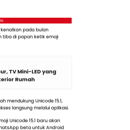
ds
erkenalkan pada bulan
 tiba di papan ketik emoji
ur, TV Mini-LED yang
terior Rumah
lah mendukung Unicode 15.1,
akses langsung melalui aplikasi.
oji Unicode 15.1 baru akan
WhatsApp beta untuk Android