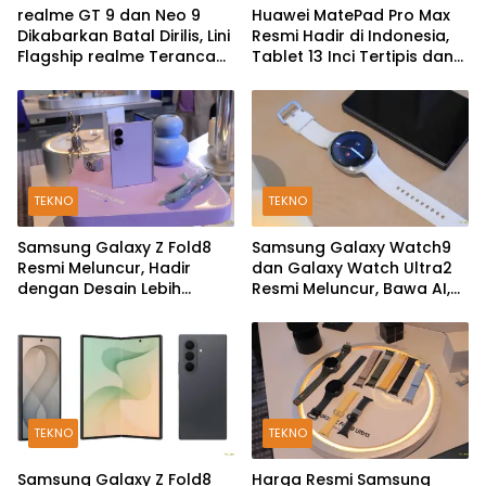
realme GT 9 dan Neo 9
Huawei MatePad Pro Max
Dikabarkan Batal Dirilis, Lini
Resmi Hadir di Indonesia,
Flagship realme Terancam
Tablet 13 Inci Tertipis dan
Berakhir?
Teringan
TEKNO
TEKNO
Samsung Galaxy Z Fold8
Samsung Galaxy Watch9
Resmi Meluncur, Hadir
dan Galaxy Watch Ultra2
dengan Desain Lebih
Resmi Meluncur, Bawa AI,
Pendek dan Lebar
Snapdragon Wear Elite,
dan Fitur Kesehatan Baru
TEKNO
TEKNO
Samsung Galaxy Z Fold8
Harga Resmi Samsung