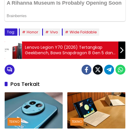
Tag:
Honor
Vivo
Wide Foldable
Lenovo Legion Y70 (2026) Tertangkap
Geekbench, Bawa Snapdragon 8 Gen 5 dan
Baterai 8.000mAh
Pos Terkait
TEKNO
TEKNO