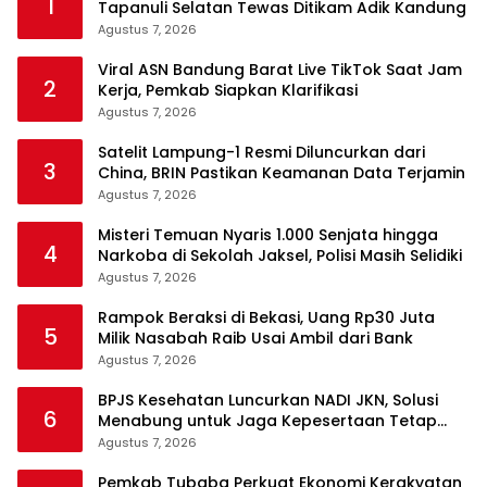
1
Tapanuli Selatan Tewas Ditikam Adik Kandung
Agustus 7, 2026
Viral ASN Bandung Barat Live TikTok Saat Jam
2
Kerja, Pemkab Siapkan Klarifikasi
Agustus 7, 2026
Satelit Lampung-1 Resmi Diluncurkan dari
3
China, BRIN Pastikan Keamanan Data Terjamin
Agustus 7, 2026
Misteri Temuan Nyaris 1.000 Senjata hingga
4
Narkoba di Sekolah Jaksel, Polisi Masih Selidiki
Agustus 7, 2026
Rampok Beraksi di Bekasi, Uang Rp30 Juta
5
Milik Nasabah Raib Usai Ambil dari Bank
Agustus 7, 2026
BPJS Kesehatan Luncurkan NADI JKN, Solusi
6
Menabung untuk Jaga Kepesertaan Tetap
Aktif
Agustus 7, 2026
Pemkab Tubaba Perkuat Ekonomi Kerakyatan