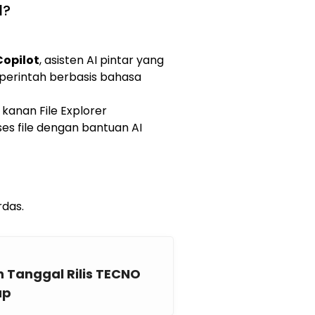
1?
Copilot
, asisten AI pintar yang
erintah berbasis bahasa
 kanan File Explorer
 file dengan bantuan AI
rdas.
an Tanggal Rilis TECNO
ap