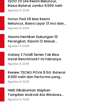
iQOO Z11 Lite Resmi Meluncur,
Bawa Baterai Jumbo 6.500 mAh
Agustus 9, 2026
Honor Pad X9 Max Resmi
Meluncur, Bawa Layar 13 Inci dan
Baterai 10.100 mAh
Agustus 9, 2026
Xiaomi Hentikan Dukungan 10
Perangkat, Xiaomi 12 Masuk
Daftar
Agustus 9, 2026
Galaxy Z Fold8 Series Tak Bisa
Instal Benchmark? Ini Faktanya
Agustus 9, 2026
Review TECNO POVA 8 5G: Baterai
8.000 mAh dan Performa yang
Masih Mantap di 2026
Agustus 9, 2026
HMD Dikabarkan Siapkan
Tampilan Android Ala Windows
Phone
Agustus 9, 2026