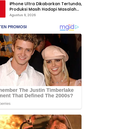
iPhone Ultra Dikabarkan Tertunda,
Produksi Masih Hadapi Masalah
Engsel dan Layar
Agustus 9, 2026