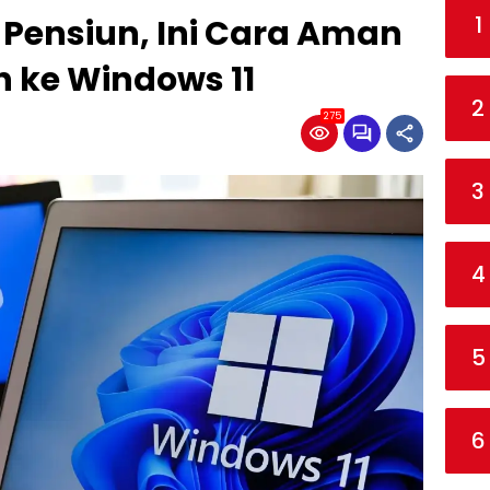
1
Pensiun, Ini Cara Aman
 ke Windows 11
2
275
3
4
5
6