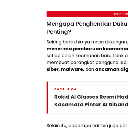
close a
Mengapa Penghentian Duku
Penting?
Seiring berakhirnya masa dukungan
menerima pembaruan keamanan
setiap celah keamanan baru tidak a
membuat perangkat pengguna lebi
siber, malware,
dan
ancaman digi
BACA JUGA:
Rokid AI Glasses Resmi Hadi
Kacamata Pintar AI Diband
Selain itu, beberapa hal lain juga per