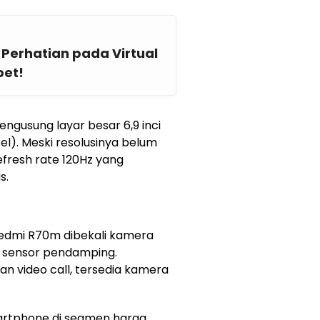
Perhatian pada Virtual
bet!
ngusung layar besar 6,9 inci
el). Meski resolusinya belum
efresh rate 120Hz yang
s.
a
 Redmi R70m dibekali kamera
 sensor pendamping.
n video call, tersedia kamera
smartphone di segmen harga