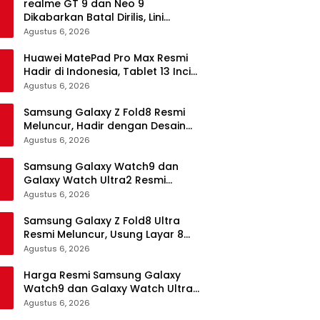
realme GT 9 dan Neo 9
Dikabarkan Batal Dirilis, Lini
Flagship realme Terancam
Agustus 6, 2026
Berakhir?
Huawei MatePad Pro Max Resmi
Hadir di Indonesia, Tablet 13 Inci
Tertipis dan Teringan
Agustus 6, 2026
Samsung Galaxy Z Fold8 Resmi
Meluncur, Hadir dengan Desain
Lebih Pendek dan Lebar
Agustus 6, 2026
Samsung Galaxy Watch9 dan
Galaxy Watch Ultra2 Resmi
Meluncur, Bawa AI, Snapdragon
Agustus 6, 2026
Wear Elite, dan Fitur Kesehatan
Baru
Samsung Galaxy Z Fold8 Ultra
Resmi Meluncur, Usung Layar 8
Inci, Kamera 200MP dan
Agustus 6, 2026
Snapdragon 8 Elite Gen 5
Harga Resmi Samsung Galaxy
Watch9 dan Galaxy Watch Ultra2
di Indonesia, Mulai Rp5,9 Jutaan
Agustus 6, 2026