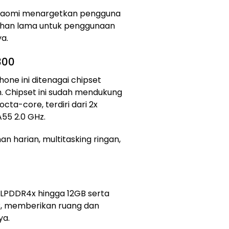
 Xiaomi menargetkan pengguna
han lama untuk penggunaan
ya.
300
one ini ditenagai chipset
m. Chipset ini sudah mendukung
cta-core, terdiri dari 2x
55 2.0 GHz.
an harian, multitasking ringan,
 LPDDR4x hingga 12GB serta
, memberikan ruang dan
ya.