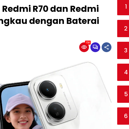
1
 Redmi R70 dan Redmi
angkau dengan Baterai
2
158
3
4
5
6