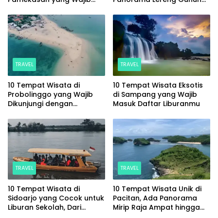
Masuk Daftar Liburanmu
Arjuno yang Memesona
TRAVEL
TRAVEL
10 Tempat Wisata di
10 Tempat Wisata Eksotis
Probolinggo yang Wajib
di Sampang yang Wajib
Dikunjungi dengan
Masuk Daftar Liburanmu
Panorama Memukau
TRAVEL
TRAVEL
10 Tempat Wisata di
10 Tempat Wisata Unik di
Sidoarjo yang Cocok untuk
Pacitan, Ada Panorama
Liburan Sekolah, Dari
Mirip Raja Ampat hingga
Wisata Alam hingga Spot
Sungai yang Memesona