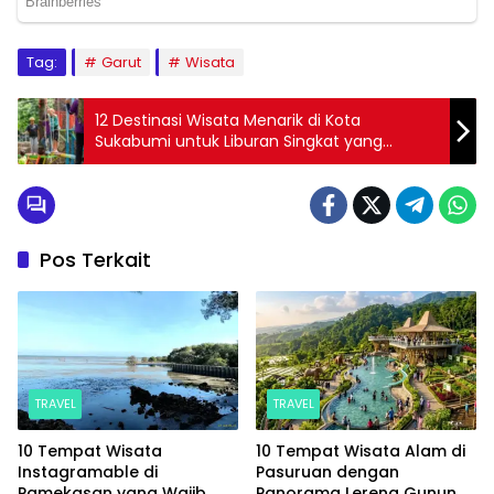
Tag:
Garut
Wisata
12 Destinasi Wisata Menarik di Kota
Sukabumi untuk Liburan Singkat yang
Berkesan
Pos Terkait
TRAVEL
TRAVEL
10 Tempat Wisata
10 Tempat Wisata Alam di
Instagramable di
Pasuruan dengan
Pamekasan yang Wajib
Panorama Lereng Gunung