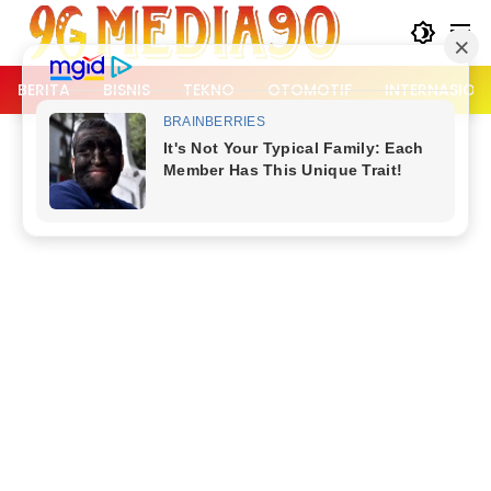
Langsung
ke
konten
BERITA
BISNIS
TEKNO
OTOMOTIF
INTERNASION