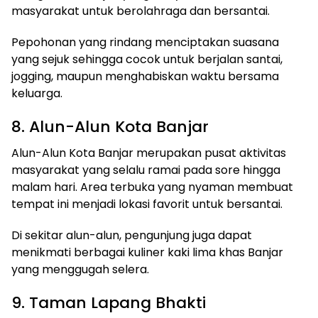
masyarakat untuk berolahraga dan bersantai.
Pepohonan yang rindang menciptakan suasana
yang sejuk sehingga cocok untuk berjalan santai,
jogging, maupun menghabiskan waktu bersama
keluarga.
8. Alun-Alun Kota Banjar
Alun-Alun Kota Banjar merupakan pusat aktivitas
masyarakat yang selalu ramai pada sore hingga
malam hari. Area terbuka yang nyaman membuat
tempat ini menjadi lokasi favorit untuk bersantai.
Di sekitar alun-alun, pengunjung juga dapat
menikmati berbagai kuliner kaki lima khas Banjar
yang menggugah selera.
9. Taman Lapang Bhakti