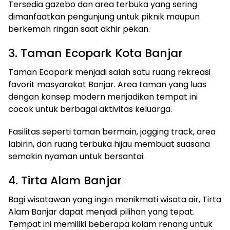
Tersedia gazebo dan area terbuka yang sering
dimanfaatkan pengunjung untuk piknik maupun
berkemah ringan saat akhir pekan.
3. Taman Ecopark Kota Banjar
Taman Ecopark menjadi salah satu ruang rekreasi
favorit masyarakat Banjar. Area taman yang luas
dengan konsep modern menjadikan tempat ini
cocok untuk berbagai aktivitas keluarga.
Fasilitas seperti taman bermain, jogging track, area
labirin, dan ruang terbuka hijau membuat suasana
semakin nyaman untuk bersantai.
4. Tirta Alam Banjar
Bagi wisatawan yang ingin menikmati wisata air, Tirta
Alam Banjar dapat menjadi pilihan yang tepat.
Tempat ini memiliki beberapa kolam renang untuk