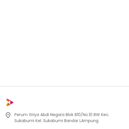
Perum Griya Abdi Negara Blok B10/No.10 BW Kec.
Sukabumi Kel. Sukabumi Bandar LAmpung