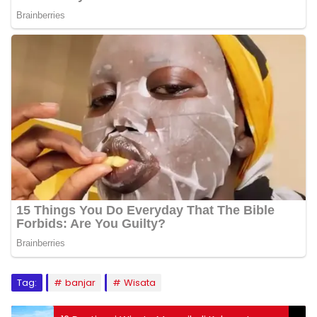
Tag:
banjar
Wisata