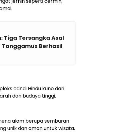
ngat jernih seperti cermin,
amai.
u: Tiga Tersangka Asal
 Tanggamus Berhasil
leks candi Hindu kuno dari
arah dan budaya tinggi.
mena alam berupa semburan
ng unik dan aman untuk wisata.