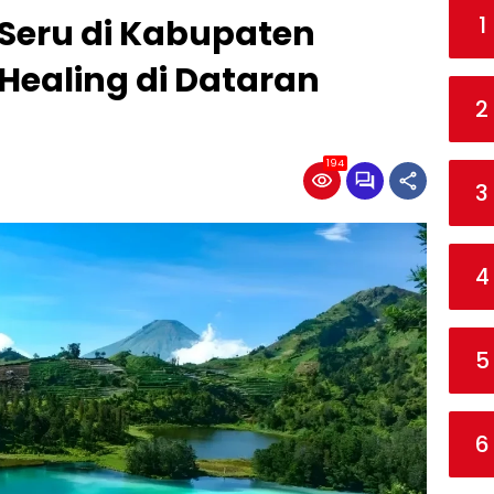
1
 Seru di Kabupaten
Healing di Dataran
2
194
3
4
5
6