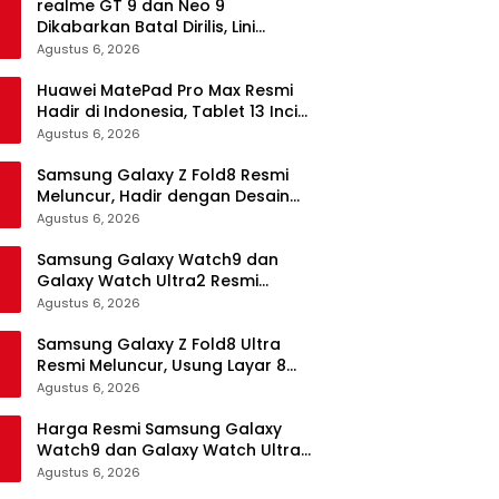
realme GT 9 dan Neo 9
Dikabarkan Batal Dirilis, Lini
Flagship realme Terancam
Agustus 6, 2026
Berakhir?
Huawei MatePad Pro Max Resmi
Hadir di Indonesia, Tablet 13 Inci
Tertipis dan Teringan
Agustus 6, 2026
Samsung Galaxy Z Fold8 Resmi
Meluncur, Hadir dengan Desain
Lebih Pendek dan Lebar
Agustus 6, 2026
Samsung Galaxy Watch9 dan
Galaxy Watch Ultra2 Resmi
Meluncur, Bawa AI, Snapdragon
Agustus 6, 2026
Wear Elite, dan Fitur Kesehatan
Baru
Samsung Galaxy Z Fold8 Ultra
Resmi Meluncur, Usung Layar 8
Inci, Kamera 200MP dan
Agustus 6, 2026
Snapdragon 8 Elite Gen 5
Harga Resmi Samsung Galaxy
Watch9 dan Galaxy Watch Ultra2
di Indonesia, Mulai Rp5,9 Jutaan
Agustus 6, 2026