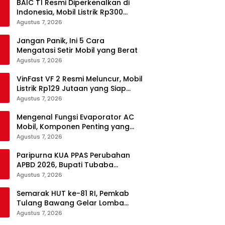
BAIC T1 Resmi Diperkenalkan di
Indonesia, Mobil Listrik Rp300
Jutaan Siap Ramaikan Pasar EV
Agustus 7, 2026
Jangan Panik, Ini 5 Cara
Mengatasi Setir Mobil yang Berat
Agustus 7, 2026
VinFast VF 2 Resmi Meluncur, Mobil
Listrik Rp129 Jutaan yang Siap
Jadi Alternatif Pengganti Motor
Agustus 7, 2026
Mengenal Fungsi Evaporator AC
Mobil, Komponen Penting yang
Sering Terlupakan
Agustus 7, 2026
Paripurna KUA PPAS Perubahan
APBD 2026, Bupati Tubaba
Targetkan Pendapatan Daerah
Agustus 7, 2026
Rp820,3 Miliar
Semarak HUT ke-81 RI, Pemkab
Tulang Bawang Gelar Lomba
Senam Udang Manis
Agustus 7, 2026