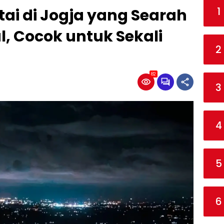
1
tai di Jogja yang Searah
, Cocok untuk Sekali
2
82
3
4
5
6