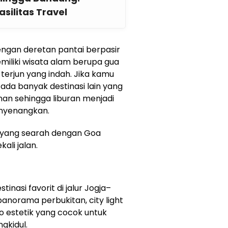
silitas Travel
engan deretan pantai berpasir
miliki wisata alam berupa gua
 terjun yang indah. Jika kamu
ada banyak destinasi lain yang
nan sehingga liburan menjadi
nyenangkan.
ja yang searah dengan Goa
ali jalan.
inasi favorit di jalur Jogja–
norama perbukitan, city light
o estetik yang cocok untuk
gkidul.