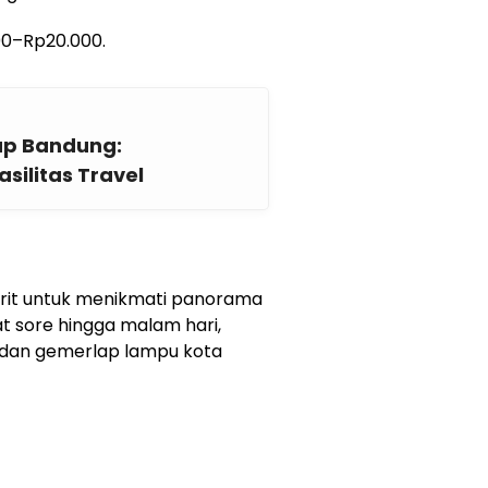
00–Rp20.000.
ap Bandung:
silitas Travel
orit untuk menikmati panorama
at sore hingga malam hari,
dan gemerlap lampu kota