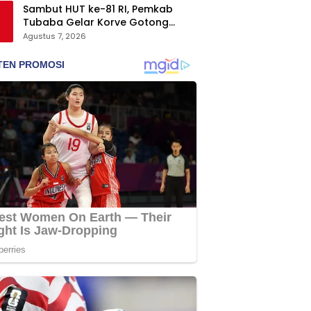
Sambut HUT ke-81 RI, Pemkab
Tubaba Gelar Korve Gotong
Royong dan Bersih-Bersih
Agustus 7, 2026
Serentak