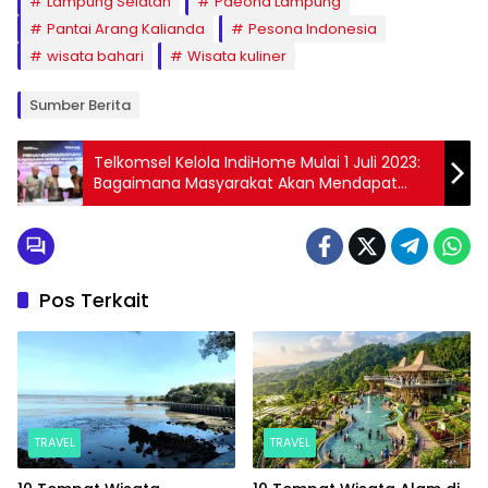
Lampung Selatan
Paeona Lampung
Pantai Arang Kalianda
Pesona Indonesia
wisata bahari
Wisata kuliner
Sumber Berita
Telkomsel Kelola IndiHome Mulai 1 Juli 2023:
Bagaimana Masyarakat Akan Mendapat
Manfaatnya?
Pos Terkait
TRAVEL
TRAVEL