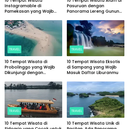
10 Tempat Wisata
10 Tempat Wisata Alam di
Instagramable di
Pasuruan dengan
Pamekasan yang Wajib
Panorama Lereng Gunung
Masuk Daftar Liburanmu
Arjuno yang Memesona
TRAVEL
TRAVEL
10 Tempat Wisata di
10 Tempat Wisata Eksotis
Probolinggo yang Wajib
di Sampang yang Wajib
Dikunjungi dengan
Masuk Daftar Liburanmu
Panorama Memukau
TRAVEL
TRAVEL
10 Tempat Wisata di
10 Tempat Wisata Unik di
Sidoarjo yang Cocok untuk
Pacitan, Ada Panorama