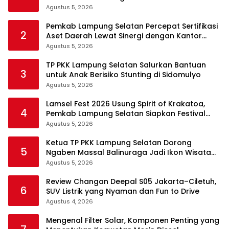
Pilpres 2029
Agustus 5, 2026
Pemkab Lampung Selatan Percepat Sertifikasi
2
Aset Daerah Lewat Sinergi dengan Kantor
Pertanahan
Agustus 5, 2026
TP PKK Lampung Selatan Salurkan Bantuan
3
untuk Anak Berisiko Stunting di Sidomulyo
Agustus 5, 2026
Lamsel Fest 2026 Usung Spirit of Krakatoa,
4
Pemkab Lampung Selatan Siapkan Festival
Lebih Spektakuler
Agustus 5, 2026
Ketua TP PKK Lampung Selatan Dorong
5
Ngaben Massal Balinuraga Jadi Ikon Wisata
Budaya
Agustus 5, 2026
Review Changan Deepal S05 Jakarta–Ciletuh,
6
SUV Listrik yang Nyaman dan Fun to Drive
Agustus 4, 2026
Mengenal Filter Solar, Komponen Penting yang