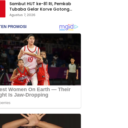
Sambut HUT ke-81 RI, Pemkab
Tubaba Gelar Korve Gotong
Royong dan Bersih-Bersih
Agustus 7, 2026
Serentak