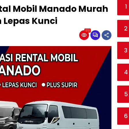
1
tal Mobil Manado Murah
 Lepas Kunci
2
1212
3
4
5
6