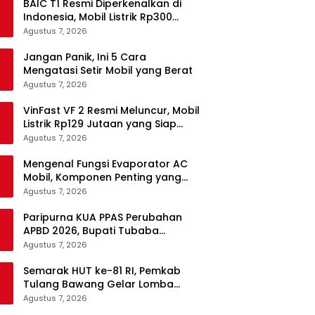
BAIC T1 Resmi Diperkenalkan di
Indonesia, Mobil Listrik Rp300
Jutaan Siap Ramaikan Pasar EV
Agustus 7, 2026
Jangan Panik, Ini 5 Cara
Mengatasi Setir Mobil yang Berat
Agustus 7, 2026
VinFast VF 2 Resmi Meluncur, Mobil
Listrik Rp129 Jutaan yang Siap
Jadi Alternatif Pengganti Motor
Agustus 7, 2026
Mengenal Fungsi Evaporator AC
Mobil, Komponen Penting yang
Sering Terlupakan
Agustus 7, 2026
Paripurna KUA PPAS Perubahan
APBD 2026, Bupati Tubaba
Targetkan Pendapatan Daerah
Agustus 7, 2026
Rp820,3 Miliar
Semarak HUT ke-81 RI, Pemkab
Tulang Bawang Gelar Lomba
Senam Udang Manis
Agustus 7, 2026