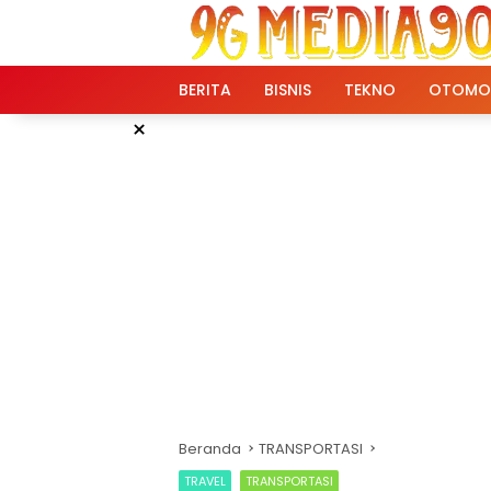
Langsung
ke
konten
BERITA
BISNIS
TEKNO
OTOMO
×
Beranda
TRANSPORTASI
TRAVEL
TRANSPORTASI