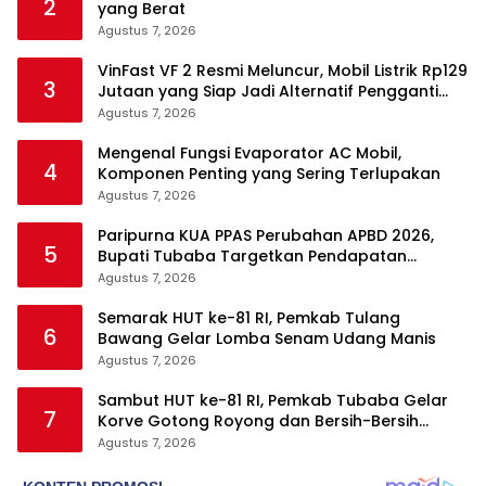
2
yang Berat
Agustus 7, 2026
VinFast VF 2 Resmi Meluncur, Mobil Listrik Rp129
3
Jutaan yang Siap Jadi Alternatif Pengganti
Motor
Agustus 7, 2026
Mengenal Fungsi Evaporator AC Mobil,
4
Komponen Penting yang Sering Terlupakan
Agustus 7, 2026
Paripurna KUA PPAS Perubahan APBD 2026,
5
Bupati Tubaba Targetkan Pendapatan
Daerah Rp820,3 Miliar
Agustus 7, 2026
Semarak HUT ke-81 RI, Pemkab Tulang
6
Bawang Gelar Lomba Senam Udang Manis
Agustus 7, 2026
Sambut HUT ke-81 RI, Pemkab Tubaba Gelar
7
Korve Gotong Royong dan Bersih-Bersih
Serentak
Agustus 7, 2026