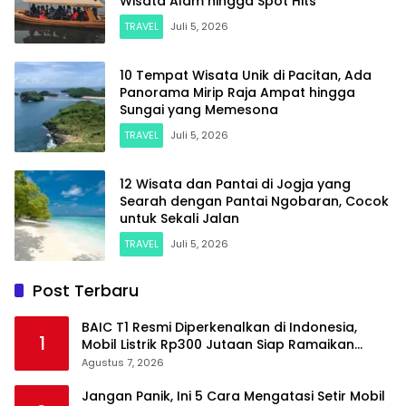
Wisata Alam hingga Spot Hits
TRAVEL
Juli 5, 2026
10 Tempat Wisata Unik di Pacitan, Ada
Panorama Mirip Raja Ampat hingga
Sungai yang Memesona
TRAVEL
Juli 5, 2026
12 Wisata dan Pantai di Jogja yang
Searah dengan Pantai Ngobaran, Cocok
untuk Sekali Jalan
TRAVEL
Juli 5, 2026
Post Terbaru
BAIC T1 Resmi Diperkenalkan di Indonesia,
1
Mobil Listrik Rp300 Jutaan Siap Ramaikan
Pasar EV
Agustus 7, 2026
Jangan Panik, Ini 5 Cara Mengatasi Setir Mobil