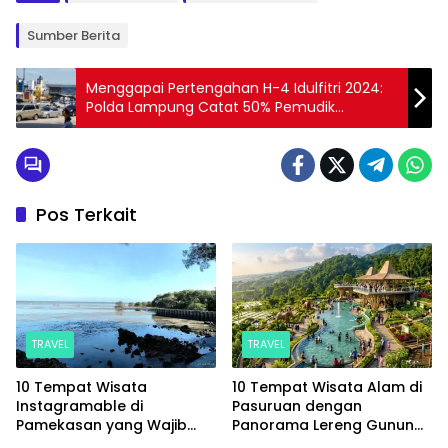
Sumber Berita
Menggapai Pertengahan H-4 Idulfitri 2024:
Polda Lampung Catat 50% Pemudik
Sumatera Kembali ke Jawa Melalui Tiga
Pelabuhan
Pos Terkait
TRAVEL
TRAVEL
10 Tempat Wisata
10 Tempat Wisata Alam di
Instagramable di
Pasuruan dengan
Pamekasan yang Wajib
Panorama Lereng Gunung
Masuk Daftar Liburanmu
Arjuno yang Memesona