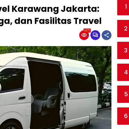
1
el Karawang Jakarta:
a, dan Fasilitas Travel
2
1377
3
4
5
6