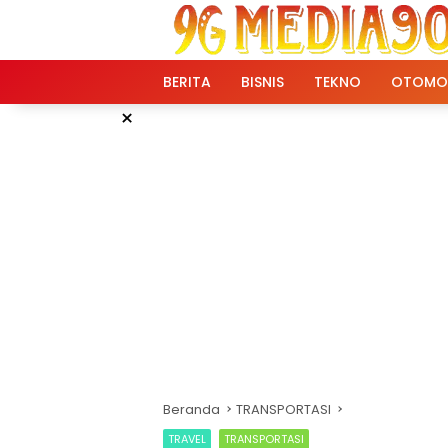
Langsung
ke
konten
BERITA
BISNIS
TEKNO
OTOMO
×
Beranda
TRANSPORTASI
TRAVEL
TRANSPORTASI