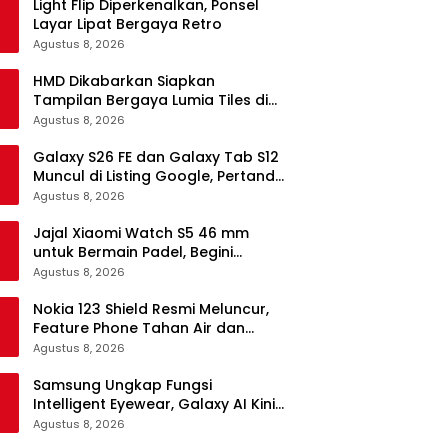
Light Flip Diperkenalkan, Ponsel
Layar Lipat Bergaya Retro
Agustus 8, 2026
HMD Dikabarkan Siapkan
Tampilan Bergaya Lumia Tiles di
Ponsel Android
Agustus 8, 2026
Galaxy S26 FE dan Galaxy Tab S12
Muncul di Listing Google, Pertanda
Segera Rilis?
Agustus 8, 2026
Jajal Xiaomi Watch S5 46 mm
untuk Bermain Padel, Begini
Kemampuannya
Agustus 8, 2026
Nokia 123 Shield Resmi Meluncur,
Feature Phone Tahan Air dan
Debu
Agustus 8, 2026
Samsung Ungkap Fungsi
Intelligent Eyewear, Galaxy AI Kini
Bisa Diakses Tanpa Layar
Agustus 8, 2026