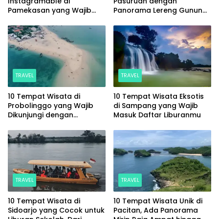
Instagramable di
Pasuruan dengan
Pamekasan yang Wajib
Panorama Lereng Gunung
Masuk Daftar Liburanmu
Arjuno yang Memesona
TRAVEL
TRAVEL
10 Tempat Wisata di
10 Tempat Wisata Eksotis
Probolinggo yang Wajib
di Sampang yang Wajib
Dikunjungi dengan
Masuk Daftar Liburanmu
Panorama Memukau
TRAVEL
TRAVEL
10 Tempat Wisata di
10 Tempat Wisata Unik di
Sidoarjo yang Cocok untuk
Pacitan, Ada Panorama