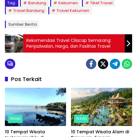
Tag:
Bandung
Kebumen
Tiket Travel
Travel Bandung
Travel Kebumen
Sumber Berita
Rekomendasi Travel Cilacap Semarang:
Penjadwalan, Harga, dan Fasilitas Travel
Pos Terkait
TRAVEL
TRAVEL
10 Tempat Wisata
10 Tempat Wisata Alam di