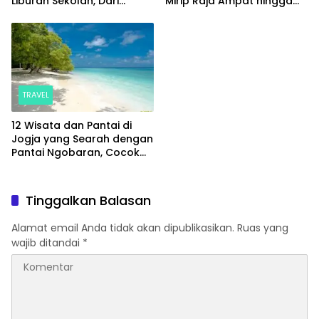
Liburan Sekolah, Dari
Mirip Raja Ampat hingga
Wisata Alam hingga Spot
Sungai yang Memesona
Hits
TRAVEL
12 Wisata dan Pantai di
Jogja yang Searah dengan
Pantai Ngobaran, Cocok
untuk Sekali Jalan
Tinggalkan Balasan
Alamat email Anda tidak akan dipublikasikan.
Ruas yang
wajib ditandai
*