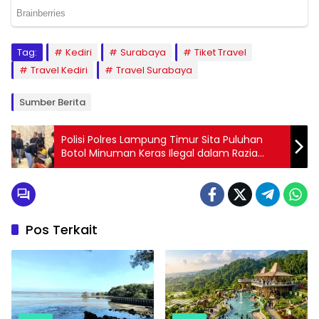
Tag:
Kediri
Surabaya
Tiket Travel
Travel Kediri
Travel Surabaya
Sumber Berita
Polisi Polres Lampung Timur Sita Puluhan
Botol Minuman Keras Ilegal dalam Razia
Tempat Hiburan Malam Selama Dua Hari
Pos Terkait