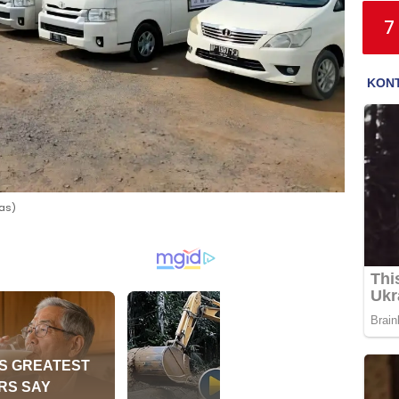
7
tas)