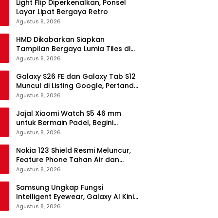
Light Flip Diperkenalkan, Ponsel
Layar Lipat Bergaya Retro
Agustus 8, 2026
HMD Dikabarkan Siapkan
Tampilan Bergaya Lumia Tiles di
Ponsel Android
Agustus 8, 2026
Galaxy S26 FE dan Galaxy Tab S12
Muncul di Listing Google, Pertanda
Segera Rilis?
Agustus 8, 2026
Jajal Xiaomi Watch S5 46 mm
untuk Bermain Padel, Begini
Kemampuannya
Agustus 8, 2026
Nokia 123 Shield Resmi Meluncur,
Feature Phone Tahan Air dan
Debu
Agustus 8, 2026
Samsung Ungkap Fungsi
Intelligent Eyewear, Galaxy AI Kini
Bisa Diakses Tanpa Layar
Agustus 8, 2026