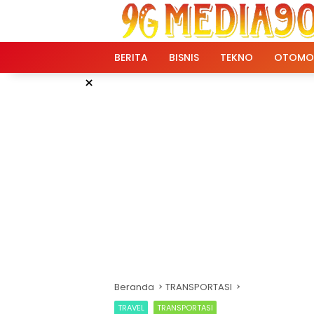
Langsung
ke
konten
BERITA
BISNIS
TEKNO
OTOMO
×
Beranda
TRANSPORTASI
TRAVEL
TRANSPORTASI