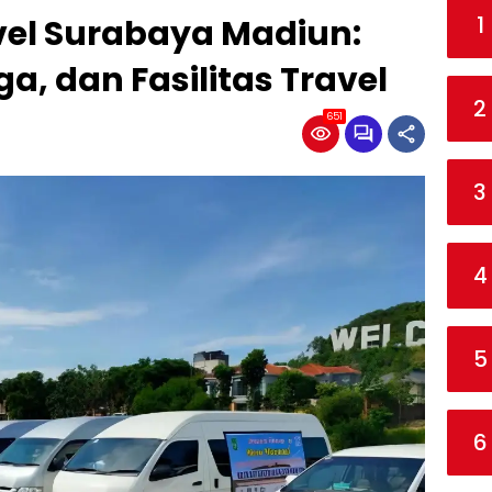
1
el Surabaya Madiun:
a, dan Fasilitas Travel
2
651
3
4
5
6