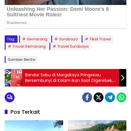
Tag:
Semarang
Surabaya
Tiket Travel
Travel Semarang
Travel Surabaya
Sumber Berita
Bandar Sabu di Margakaya Pringsewu
Bersembunyi di Kolam Ikan Saat Digerebek,
Simpan Puluhan Paket Narkoba
Pos Terkait