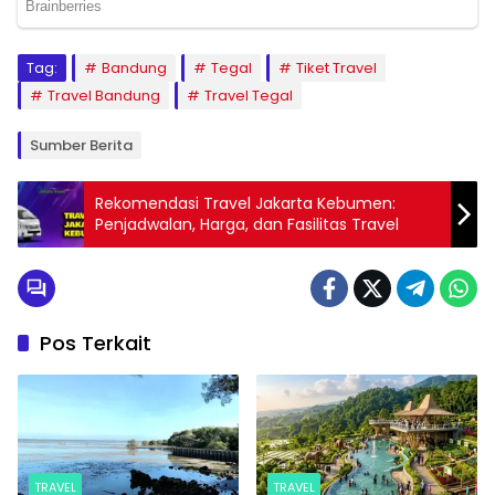
Tag:
Bandung
Tegal
Tiket Travel
Travel Bandung
Travel Tegal
Sumber Berita
Rekomendasi Travel Jakarta Kebumen:
Penjadwalan, Harga, dan Fasilitas Travel
Pos Terkait
TRAVEL
TRAVEL