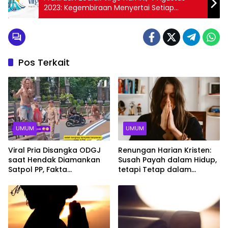
2023: Kegembiraan Menyertai Setiap
Langkah Anda!
Pos Terkait
UMUM
UMUM
Viral Pria Disangka ODGJ
Renungan Harian Kristen:
saat Hendak Diamankan
Susah Payah dalam Hidup,
Satpol PP, Fakta
tetapi Tetap dalam
Sebenarnya Mengejutkan
Penyertaan Tuhan