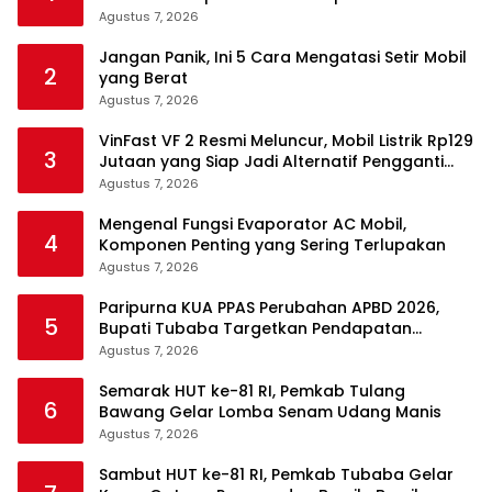
Pasar EV
Agustus 7, 2026
Jangan Panik, Ini 5 Cara Mengatasi Setir Mobil
2
yang Berat
Agustus 7, 2026
VinFast VF 2 Resmi Meluncur, Mobil Listrik Rp129
3
Jutaan yang Siap Jadi Alternatif Pengganti
Motor
Agustus 7, 2026
Mengenal Fungsi Evaporator AC Mobil,
4
Komponen Penting yang Sering Terlupakan
Agustus 7, 2026
Paripurna KUA PPAS Perubahan APBD 2026,
5
Bupati Tubaba Targetkan Pendapatan
Daerah Rp820,3 Miliar
Agustus 7, 2026
Semarak HUT ke-81 RI, Pemkab Tulang
6
Bawang Gelar Lomba Senam Udang Manis
Agustus 7, 2026
Sambut HUT ke-81 RI, Pemkab Tubaba Gelar