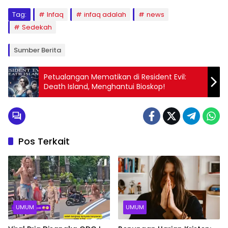
Tag:
Infaq
infaq adalah
news
Sedekah
Sumber Berita
Petualangan Mematikan di Resident Evil:
Death Island, Menghantui Bioskop!
Pos Terkait
UMUM
UMUM