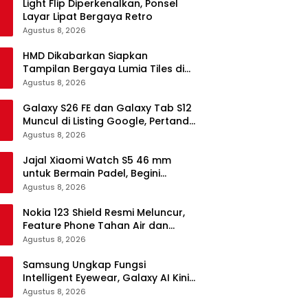
Light Flip Diperkenalkan, Ponsel
Layar Lipat Bergaya Retro
Agustus 8, 2026
HMD Dikabarkan Siapkan
Tampilan Bergaya Lumia Tiles di
Ponsel Android
Agustus 8, 2026
Galaxy S26 FE dan Galaxy Tab S12
Muncul di Listing Google, Pertanda
Segera Rilis?
Agustus 8, 2026
Jajal Xiaomi Watch S5 46 mm
untuk Bermain Padel, Begini
Kemampuannya
Agustus 8, 2026
Nokia 123 Shield Resmi Meluncur,
Feature Phone Tahan Air dan
Debu
Agustus 8, 2026
Samsung Ungkap Fungsi
Intelligent Eyewear, Galaxy AI Kini
Bisa Diakses Tanpa Layar
Agustus 8, 2026