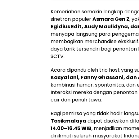
Kemeriahan semakin lengkap deng
sinetron populer
Asmara Gen Z
, ya
Egidius Edit, Audy Maulidyna, dan
menyapa langsung para penggemar, 
membagikan merchandise eksklusif
daya tarik tersendiri bagi penonton
SCTV.
Acara dipandu oleh trio host yang su
Kasyafani, Fanny Ghassani, dan
kombinasi humor, spontanitas, dan e
Interaksi mereka dengan penonto
cair dan penuh tawa.
Bagi pemirsa yang tidak hadir langs
Tasikmalaya
dapat disaksikan di 
14.00–16.45 WIB
, menjadikan momen
dinikmati seluruh masyarakat Indone