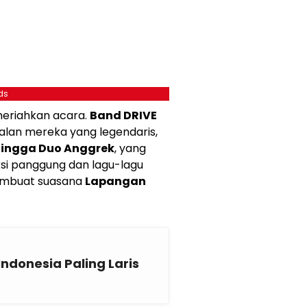
ds
meriahkan acara.
Band DRIVE
lan mereka yang legendaris,
 hingga Duo Anggrek
, yang
i panggung dan lagu-lagu
embuat suasana
Lapangan
 Indonesia Paling Laris