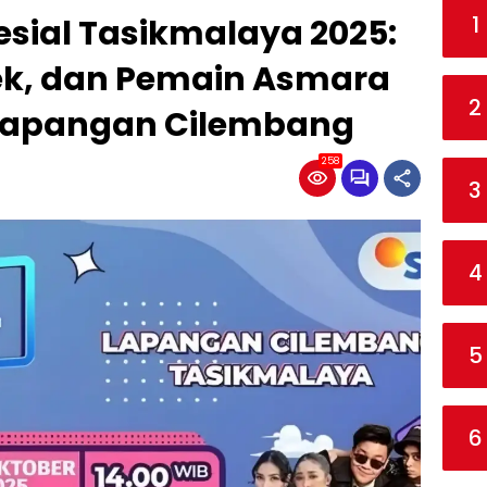
1
sial Tasikmalaya 2025:
ek, dan Pemain Asmara
2
 Lapangan Cilembang
258
3
4
5
6