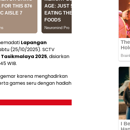
memadati
Lapangan
abtu (25/10/2025). SCTV
l Tasikmalaya 2025
, disiarkan
.45 WIB.
enggemar karena menghadirkan
, serta games seru dengan hadiah