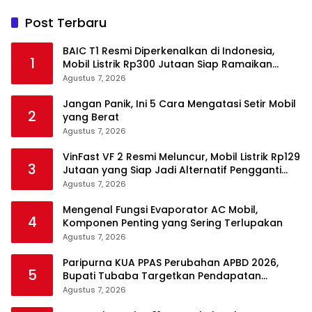
Post Terbaru
BAIC T1 Resmi Diperkenalkan di Indonesia,
1
Mobil Listrik Rp300 Jutaan Siap Ramaikan
Pasar EV
Agustus 7, 2026
Jangan Panik, Ini 5 Cara Mengatasi Setir Mobil
2
yang Berat
Agustus 7, 2026
VinFast VF 2 Resmi Meluncur, Mobil Listrik Rp129
3
Jutaan yang Siap Jadi Alternatif Pengganti
Motor
Agustus 7, 2026
Mengenal Fungsi Evaporator AC Mobil,
4
Komponen Penting yang Sering Terlupakan
Agustus 7, 2026
Paripurna KUA PPAS Perubahan APBD 2026,
5
Bupati Tubaba Targetkan Pendapatan
Daerah Rp820,3 Miliar
Agustus 7, 2026