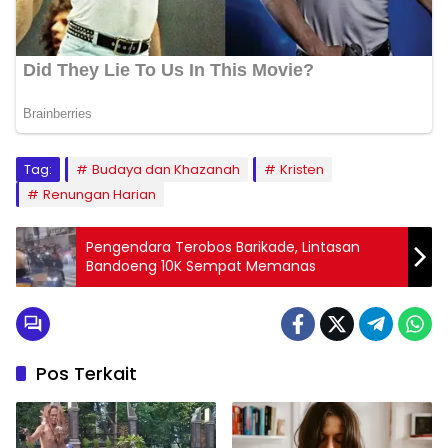
Tag:
Budaya dan Khazanah
Kristen
Renungan Harian
Pengendara Terobos Barikade, Lintasan
Bandoeng 10K Sempat Memanas
Pos Terkait