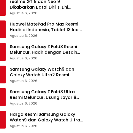
realme GT 9 dan Neo 9
Dikabarkan Batal Dirilis, Lini
Flagship realme Terancam
Agustus 6, 2026
Berakhir?
Huawei MatePad Pro Max Resmi
Hadir di Indonesia, Tablet 13 Inci
Tertipis dan Teringan
Agustus 6, 2026
Samsung Galaxy Z Fold8 Resmi
Meluncur, Hadir dengan Desain
Lebih Pendek dan Lebar
Agustus 6, 2026
Samsung Galaxy Watch9 dan
Galaxy Watch Ultra2 Resmi
Meluncur, Bawa AI, Snapdragon
Agustus 6, 2026
Wear Elite, dan Fitur Kesehatan
Baru
Samsung Galaxy Z Fold8 Ultra
Resmi Meluncur, Usung Layar 8
Inci, Kamera 200MP dan
Agustus 6, 2026
Snapdragon 8 Elite Gen 5
Harga Resmi Samsung Galaxy
Watch9 dan Galaxy Watch Ultra2
di Indonesia, Mulai Rp5,9 Jutaan
Agustus 6, 2026