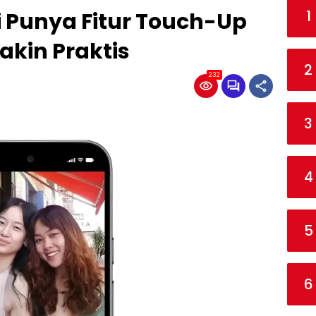
1
i Punya Fitur Touch-Up
akin Praktis
2
232
3
4
5
6