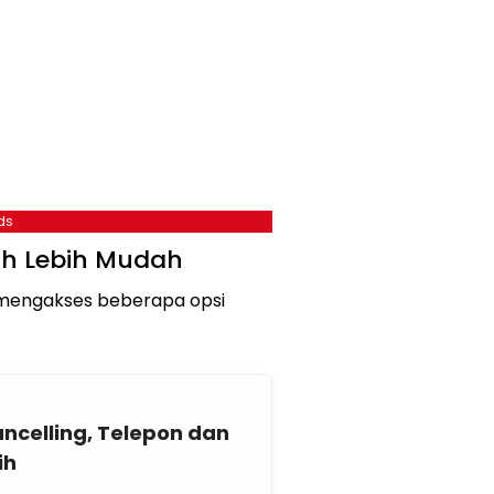
ds
ah Lebih Mudah
sa mengakses beberapa opsi
ancelling, Telepon dan
ih