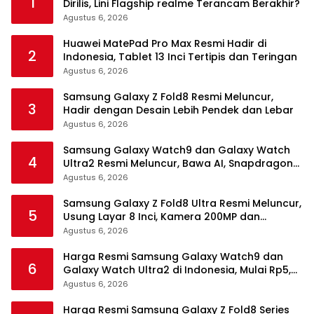
1
Dirilis, Lini Flagship realme Terancam Berakhir?
Agustus 6, 2026
Huawei MatePad Pro Max Resmi Hadir di
2
Indonesia, Tablet 13 Inci Tertipis dan Teringan
Agustus 6, 2026
Samsung Galaxy Z Fold8 Resmi Meluncur,
3
Hadir dengan Desain Lebih Pendek dan Lebar
Agustus 6, 2026
Samsung Galaxy Watch9 dan Galaxy Watch
4
Ultra2 Resmi Meluncur, Bawa AI, Snapdragon
Wear Elite, dan Fitur Kesehatan Baru
Agustus 6, 2026
Samsung Galaxy Z Fold8 Ultra Resmi Meluncur,
5
Usung Layar 8 Inci, Kamera 200MP dan
Snapdragon 8 Elite Gen 5
Agustus 6, 2026
Harga Resmi Samsung Galaxy Watch9 dan
6
Galaxy Watch Ultra2 di Indonesia, Mulai Rp5,9
Jutaan
Agustus 6, 2026
Harga Resmi Samsung Galaxy Z Fold8 Series