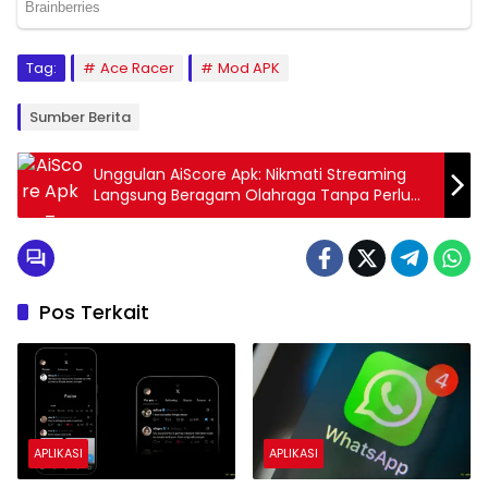
Tag:
Ace Racer
Mod APK
Sumber Berita
Unggulan AiScore Apk: Nikmati Streaming
Langsung Beragam Olahraga Tanpa Perlu
VPN!
Pos Terkait
APLIKASI
APLIKASI