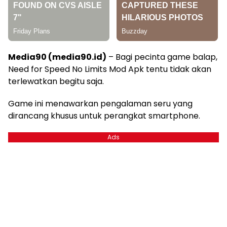
Media90 (media90.id)
– Bagi pecinta game balap,
Need for Speed No Limits Mod Apk tentu tidak akan
terlewatkan begitu saja.
Game ini menawarkan pengalaman seru yang
dirancang khusus untuk perangkat smartphone.
Ads