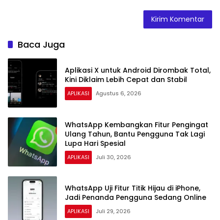
Baca Juga
Aplikasi X untuk Android Dirombak Total,
Kini Diklaim Lebih Cepat dan Stabil
APLIKASI
Agustus 6, 2026
WhatsApp Kembangkan Fitur Pengingat
Ulang Tahun, Bantu Pengguna Tak Lagi
Lupa Hari Spesial
APLIKASI
Juli 30, 2026
WhatsApp Uji Fitur Titik Hijau di iPhone,
Jadi Penanda Pengguna Sedang Online
APLIKASI
Juli 29, 2026