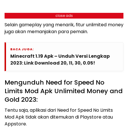
close ads
Selain gameplay yang menarik, fitur unlimited money
juga akan memanjakan para pemain.
BACA JUGA:
Minecraft 1.19 Apk – Unduh Versi Lengkap
2023: Link Download 20, 11, 30, 0.05!
Mengunduh Need for Speed No
Limits Mod Apk Unlimited Money and
Gold 2023:
Tentu saja, aplikasi dari Need for Speed No Limits
Mod Apk tidak akan ditemukan di Playstore atau
Appstore.