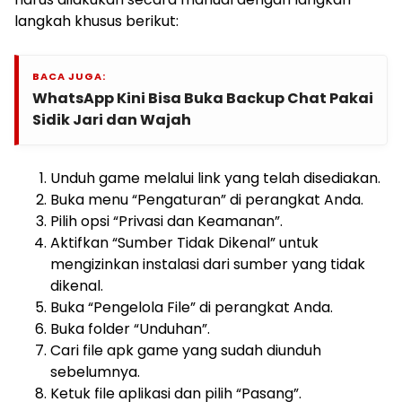
langkah khusus berikut:
BACA JUGA:
WhatsApp Kini Bisa Buka Backup Chat Pakai
Sidik Jari dan Wajah
Unduh game melalui link yang telah disediakan.
Buka menu “Pengaturan” di perangkat Anda.
Pilih opsi “Privasi dan Keamanan”.
Aktifkan “Sumber Tidak Dikenal” untuk
mengizinkan instalasi dari sumber yang tidak
dikenal.
Buka “Pengelola File” di perangkat Anda.
Buka folder “Unduhan”.
Cari file apk game yang sudah diunduh
sebelumnya.
Ketuk file aplikasi dan pilih “Pasang”.