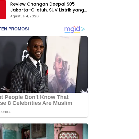
Review Changan Deepal S05
Jakarta–Ciletuh, SUV Listrik yang
Nyaman dan Fun to Drive
Agustus 4, 2026