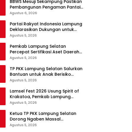
BBWS Mesuji Sekampung Pastikan
Pembangunan Pengaman Pantai
Mandiri Sejati Krui Penuhi
Agustus 6, 2026
Spesifikasi Teknis
Partai Rakyat Indonesia Lampung
Deklarasikan Dukungan untuk
Prabowo di Pilpres 2029
Agustus 5, 2026
Pemkab Lampung Selatan
Percepat Sertifikasi Aset Daerah
Lewat Sinergi dengan Kantor
Agustus 5, 2026
Pertanahan
TP PKK Lampung Selatan Salurkan
Bantuan untuk Anak Berisiko
Stunting di Sidomulyo
Agustus 5, 2026
Lamsel Fest 2026 Usung Spirit of
Krakatoa, Pemkab Lampung
Selatan Siapkan Festival Lebih
Agustus 5, 2026
Spektakuler
Ketua TP PKK Lampung Selatan
Dorong Ngaben Massal
Balinuraga Jadi Ikon Wisata
Agustus 5, 2026
Budaya