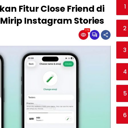
1
n Fitur Close Friend di
 Mirip Instagram Stories
2
175
3
4
5
6